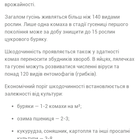
врожайності.
Загалом гусінь живляться більш ніж 140 видами
рослин. Лише одна комаха в стадії гусениці першого
покоління може за добу знищити до 15 рослин
цукрового буряку.
Шкодочинність проявляється також у здатності
комах переносити збудників хвороб. В яйцях, лялечках
та гусені можуть розвиватися численні віруси та
понад 120 видів ентомофагів (грибків).
Економічний поріг шкодочинності встановлюється в
залежності від культури:
буряки — 1-2 комахи на м²;
озима пшениця — 2-3;
кукурудза, соняшник, картопля та інші просапні
культури — 3-8.