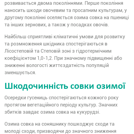
розвивається двома поколіннями. Перше покоління
наносить шкоди овочевим та просапним культурам, у
другому поколінні оселяється озима совка на пшениці
та інших зернових, а також у посадках овочів.
Найбільш сприятливі кліматичні умови для розвитку
та розмноження шкідника спостерігаються в
Лісостеповій та Степовій зоні з гідротермічним
коефіцієнтом 1,0-1,2. При значному підвищенні або
зниженні вологості життєздатність популяцій
зменшується.
Шкодочинність совки озимої
Осередки гусениць спостерігаються кожного року
протягом вегетаційного періоду культур. Значних
збитків завдає озима совка на кукурудзі.
Озима совка на соняшнику пошкоджує сходи та
молоді сходи, призводячи до значного зниження