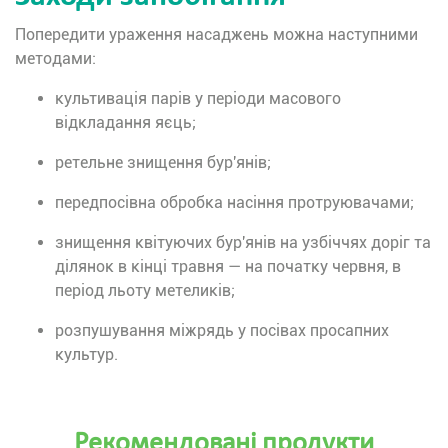
Попередити ураження насаджень можна наступними
методами:
культивація парів у періоди масового
відкладання яєць;
ретельне знищення бур'янів;
передпосівна обробка насіння протруювачами;
знищення квітуючих бур'янів на узбіччях доріг та
ділянок в кінці травня — на початку червня, в
період льоту метеликів;
розпушування міжрядь у посівах просапних
культур.
Рекомендовані продукти