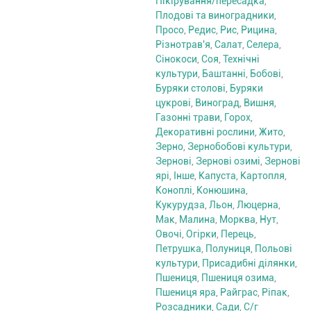
Пікірування/пересадка
,
Плодові та виноградники
,
Просо
,
Редис
,
Рис
,
Рицина
,
Різнотрав'я
,
Салат
,
Селера
,
Сінокоси
,
Соя
,
Технічні
культури
,
Баштанні
,
Бобові
,
Буряки столові
,
Буряки
цукрові
,
Виноград
,
Вишня
,
Газонні трави
,
Горох
,
Декоративні рослини
,
Жито
,
Зерно
,
Зернобобові культури
,
Зернові
,
Зернові озимі
,
Зернові
ярі
,
Інше
,
Капуста
,
Картопля
,
Коноплі
,
Конюшина
,
Кукурудза
,
Льон
,
Люцерна
,
Мак
,
Малина
,
Морква
,
Нут
,
Овочі
,
Огірки
,
Перець
,
Петрушка
,
Полуниця
,
Польові
культури
,
Присадибні ділянки
,
Пшениця
,
Пшениця озима
,
Пшениця яра
,
Райграс
,
Ріпак
,
Розсадники
,
Сади
,
С/г