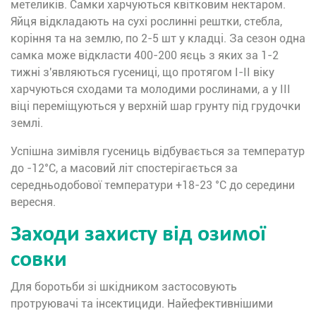
метеликів. Самки харчуються квітковим нектаром.
Яйця відкладають на сухі рослинні рештки, стебла,
коріння та на землю, по 2-5 шт у кладці. За сезон одна
самка може відкласти 400-200 яєць з яких за 1-2
тижні з'являються гусениці, що протягом І-ІІ віку
харчуються сходами та молодими рослинами, а у ІІІ
віці переміщуються у верхній шар грунту під грудочки
землі.
Успішна зимівля гусениць відбувається за температур
до -12°C, а масовий літ спостерігається за
середньодобової температури +18-23 °C до середини
вересня.
Заходи захисту від озимої
совки
Для боротьби зі шкідником застосовують
протруювачі та інсектициди. Найефективнішими