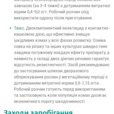
завчасно (за 3-4 тижні) з дотриманням витратної
норми 0,4-9,0 л/т. Робочий розчин слід
використати одразу після приготування.
Твікс
. Двокомпонентний інсектицид з контактно-
кишковою дією, що ефективно знищує
шкідливих комах у всіх фазах розвитку. Озима
совка на ріпаку та інших культурах швидко гине
завдяки потужному нокдаун ефекту препарату, а
наявність у складі двох діючих речовин гарантує
відсутність резистентності. Засіб рекомендовано
до застосування шляхом дворазового
обприскування рослин у вегетаційному періоді з
дотриманням витратної норми 0,5-1,15 л/га.
Робочий розчин готують перед використанням
та застосовують коли популяція комах досягає
економічного порогу шкодочинності.
Заходи запобігання