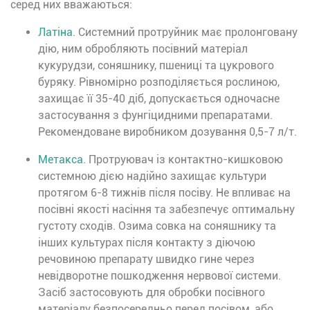
серед них вважаються:
Латіна
. Системний протруйник має пролонговану
дію, ним обробляють посівний матеріал
кукурудзи, соняшнику, пшениці та цукрового
буряку. Рівномірно розподіляється рослиною,
захищає її 35-40 діб, допускається одночасне
застосування з фунгіцидними препаратами.
Рекомендоване виробником дозування 0,5-7 л/т.
Метакса
. Протруювач із контактно-кишковою
системною дією надійно захищає культури
протягом 6-8 тижнів після посіву. Не впливає на
посівні якості насіння та забезпечує оптимальну
густоту сходів. Озима совка на соняшнику та
інших культурах після контакту з діючою
речовиною препарату швидко гине через
невідворотне пошкодження нервової системи.
Засіб застосовують для обробки посівного
матеріалу безпосередньо перед посівом, або