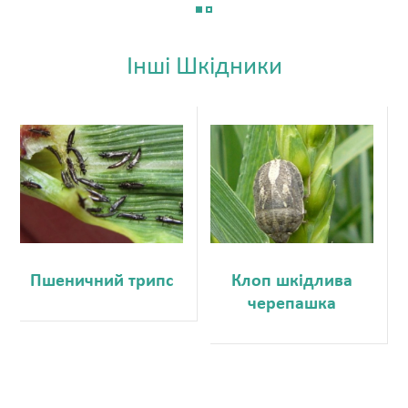
Iншi Шкідники
Пшеничний трипс
Клоп шкідлива
черепашка