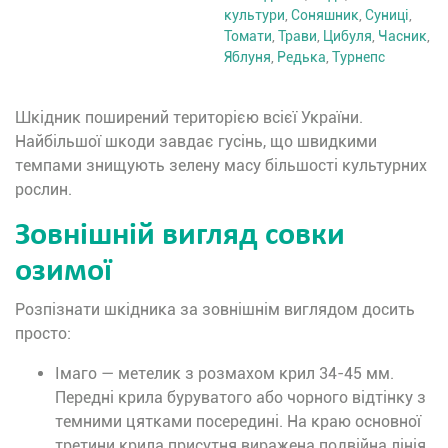
культури
,
Соняшник
,
Суниці
,
Томати
,
Трави
,
Цибуля
,
Часник
,
Яблуня
,
Редька
,
Турнепс
Шкідник поширений територією всієї України.
Найбільшої шкоди завдає гусінь, що швидкими
темпами знищують зелену масу більшості культурних
рослин.
Зовнішній вигляд совки
озимої
Розпізнати шкідника за зовнішнім виглядом досить
просто:
Імаго — метелик з розмахом крил 34-45 мм.
Передні крила буруватого або чорного відтінку з
темними цятками посередині. На краю основної
третини крила присутня виражена подвійна лінія