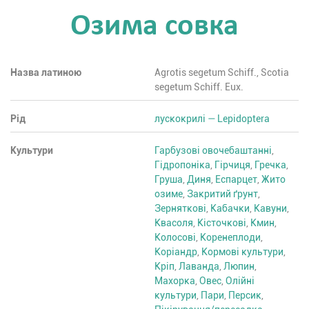
Озима совка
Назва латиною
Agrotis segetum Schiff., Scotia
segetum Schiff. Eux.
Рід
лускокрилі — Lepidoptera
Культури
Гарбузові овочебаштанні
,
Гідропоніка
,
Гірчиця
,
Гречка
,
Груша
,
Диня
,
Еспарцет
,
Жито
озиме
,
Закритий ґрунт
,
Зерняткові
,
Кабачки
,
Кавуни
,
Квасоля
,
Кісточкові
,
Кмин
,
Колосові
,
Коренеплоди
,
Коріандр
,
Кормові культури
,
Кріп
,
Лаванда
,
Люпин
,
Махорка
,
Овес
,
Олійні
культури
,
Пари
,
Персик
,