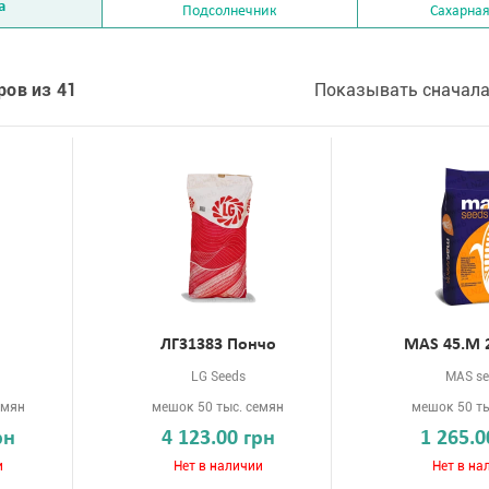
а
Подсолнечник
Сахарная
ров из 41
Показывать сначала
ЛГ31383 Пончо
МАS 45.М 
LG Seeds
MAS se
емян
мешок 50 тыс. семян
мешок 50 ты
рн
4 123.00 грн
1 265.0
и
Нет в наличии
Нет в на