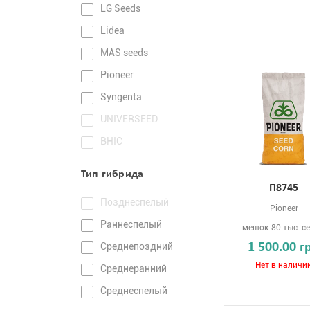
LG Seeds
Lidea
MAS seeds
Pioneer
Syngenta
UNIVERSEED
ВНІС
Тип гибрида
П8745
Позднеспелый
Pioneer
Раннеспелый
мешок 80 тыс. с
Среднепоздний
1 500.00 г
Нет в наличи
Среднеранний
Среднеспелый