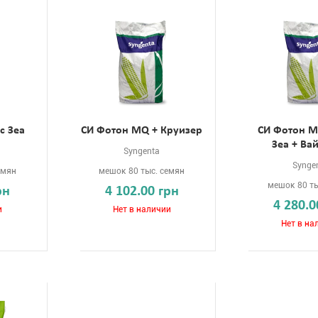
с Зеа
СИ Фотон MQ + Круизер
СИ Фотон M
Зеа + Ва
Syngenta
Synge
емян
мешок 80 тыс. семян
мешок 80 ты
рн
4 102.00 грн
4 280.0
и
Нет в наличии
Нет в на