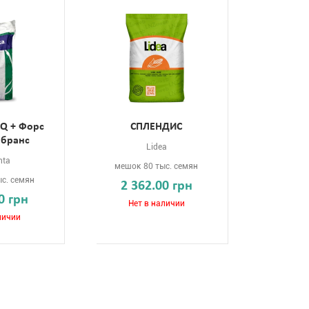
Q + Форс
СПЛЕНДИС
йбранс
Lidea
nta
мешок 80 тыс. семян
с. семян
2 362.00 грн
0 грн
Нет в наличии
личии