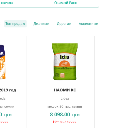
 свекла
Озимый Рапс
:
Топ продаж
Дешевые
Дорогие
Акционные
2019 год
НАОМИ КС
eds
Lidea
с. семян
мешок 80 тыс. семян
0 грн
8 098.00 грн
личии
Нет в наличии