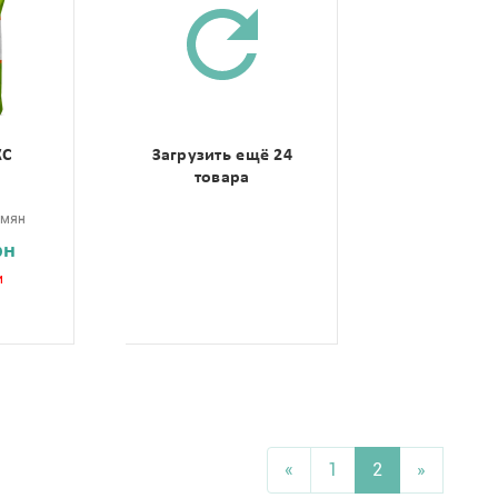
КС
Загрузить ещё 24
товара
емян
рн
и
«
1
2
»