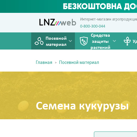
Интернет-магазин агропродукци
0-800-300-044
Средства
Посевной
защиты
У
материал
растений
Главная
Посевной материал
Семена кукурузы