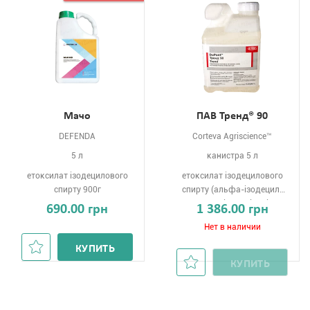
Мачо
ПАВ Тренд® 90
DEFENDA
Corteva Agriscience™
5 л
канистра 5 л
етоксилат ізодецилового
етоксилат ізодецилового
спирту 900г
спирту (альфа-ізодецил-
омегагідроксіполі
690.00 грн
1 386.00 грн
(оксіетилен) 90г
Нет в наличии
КУПИТЬ
КУПИТЬ