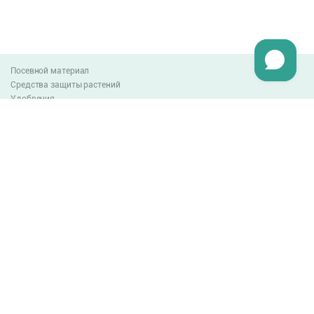
Посевной материал
Средства защиты растений
Удобрения
Агро-блог
Оплата и доставка
Обмен и возврат товара
Пользовательское соглашение
Контакты
0-800-300-044
info@lnzweb.com
facebook.com/lnzweb
t.me/LNZ_web
youtube
Все права защищены