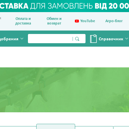
и
Оплата и
Обмен и
YouTube
Агро-блог
доставка
возврат
добрения
Справочник