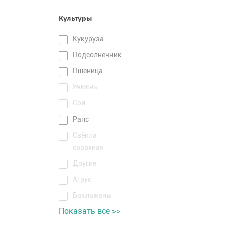
Культуры
Кукуруза
Подсолнечник
Пшеница
Ячмень
Соя
Рапс
Свёкла
сарахная
Другие
Агрус
Баклажаны
Показать все >>