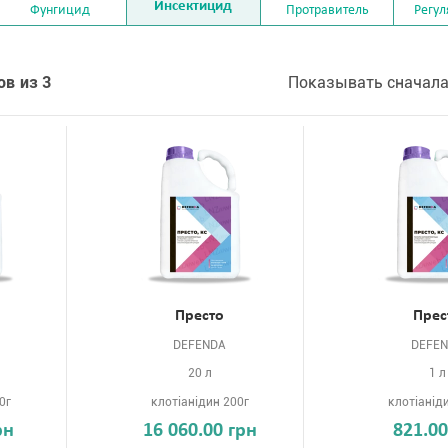
Инсектицид
Фунгицид
Протравитель
Регул
ов из 3
Показывать сначала
Престо
Прес
DEFENDA
DEFE
20 л
1 л
0г
клотіанідин 200г
клотіанід
рн
16 060.00 грн
821.00