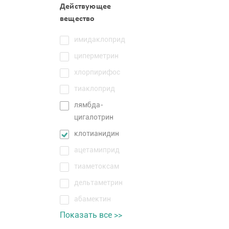
Действующее
вещество
имидаклоприд
циперметрин
хлорпирифос
тиаклоприд
лямбда-
цигалотрин
клотианидин
ацетамиприд
тиаметоксам
дельтаметрин
абамектин
Показать все >>