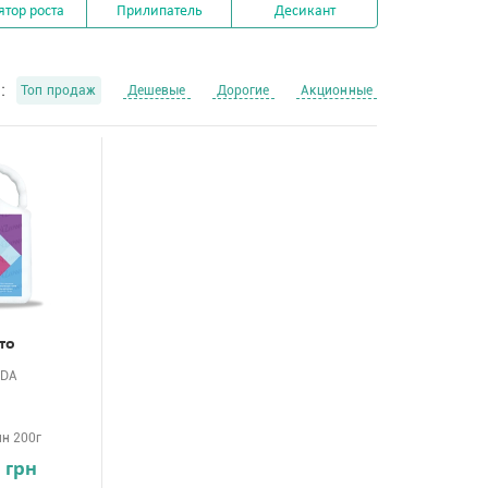
ятор роста
Прилипатель
Десикант
:
Топ продаж
Дешевые
Дорогие
Акционные
то
NDA
ин 200г
 грн