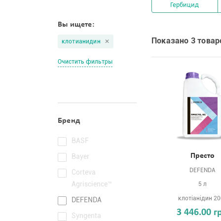
Гербицид
Вы ищете:
Показано 3 товар
клотианидин
Очистить фильтры
Бренд
BASF
Престо
Bayer
DEFENDA
Corteva
Agriscience™
5 л
клотіанідин 20
DEFENDA
3 446.00 г
Syngenta