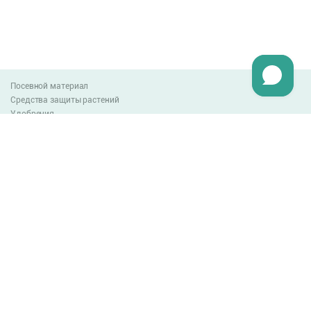
Посевной материал
Средства защиты растений
Удобрения
Агро-блог
Оплата и доставка
Обмен и возврат товара
Пользовательское соглашение
Контакты
0-800-300-044
info@lnzweb.com
facebook.com/lnzweb
t.me/LNZ_web
youtube