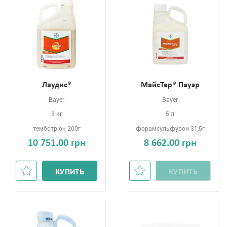
Лаудис®
МайсТер® Пауэр
Bayer
Bayer
3 кг
5 л
темботріон 200г
форамсульфурон 31,5г
10 751.00 грн
8 662.00 грн
КУПИТЬ
КУПИТЬ