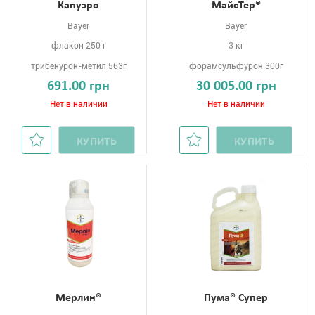
Капуэро
МайсТер®
Bayer
Bayer
флакон 250 г
3 кг
трибенурон-метил 563г
форамсульфурон 300г
691.00 грн
30 005.00 грн
Нет в наличии
Нет в наличии
КУПИТЬ
КУПИТЬ
Мерлин®
Пума® Супер