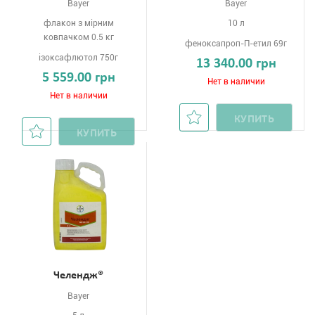
Bayer
Bayer
флакон з мірним
10 л
ковпачком 0.5 кг
феноксапроп-П-етил 69г
ізоксафлютол 750г
13 340.00 грн
5 559.00 грн
Нет в наличии
Нет в наличии
КУПИТЬ
КУПИТЬ
Челендж®
Bayer