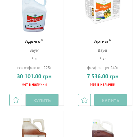
Аденго®
Артист®
Bayer
Bayer
5 л
5 кг
ізоксафлютол 225г
флуфенацет 240г
30 101.00 грн
7 536.00 грн
Нет в наличии
Нет в наличии
КУПИТЬ
КУПИТЬ