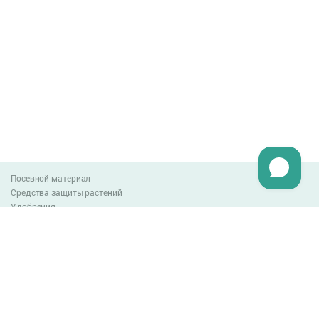
Посевной материал
Средства защиты растений
Удобрения
Агро-блог
Оплата и доставка
Обмен и возврат товара
Пользовательское соглашение
Контакты
0-800-300-044
info@lnzweb.com