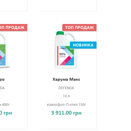
ОП ПРОДАЖ
ТОП ПРОДАЖ
НОВИНКА
ро
Харума Макс
NDA
DEFENDA
10 л
н 480г
хізалофоп-П-етил 150г
0 грн
3 911.00 грн