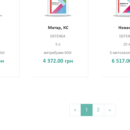
Матар, КС
Нова
DEFENDA
DEFE
5 л
20 
60г
метрибузин 600г
S-метолахло
рн
4 372.00 грн
6 517.0
«
1
2
»