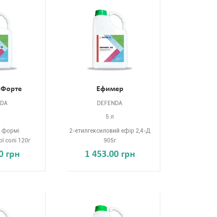
 Форте
Ефимер
NDA
DEFENDA
л
5 л
 формі
2-етилгексиловий ефір 2,4-Д
ї солі 120г
905г
0 грн
1 453.00 грн