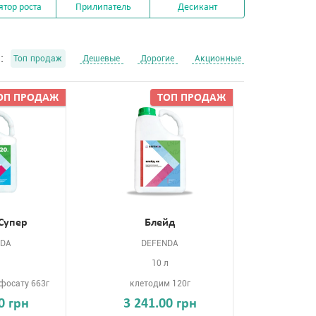
ятор роста
Прилипатель
Десикант
:
Топ продаж
Дешевые
Дорогие
Акционные
ОП ПРОДАЖ
ТОП ПРОДАЖ
Супер
Блейд
NDA
DEFENDA
л
10 л
іфосату 663г
клетодим 120г
0 грн
3 241.00 грн