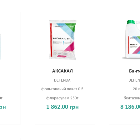
АКСАКАЛ
Бант
DEFENDA
DEFE
фольгований пакет 0.5
20 
0г
флорасулам 250г
бентазон
грн
1 862.00 грн
8 186.0