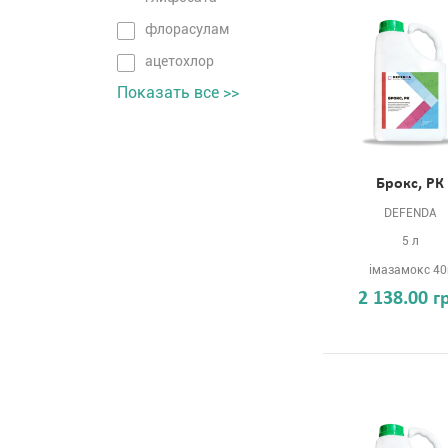
флорасулам
ацетохлор
Показать все >>
Брокс, РК
DEFENDA
5 л
імазамокс 40
2 138.00 г