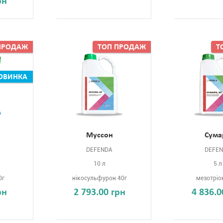
рн
ПРОДАЖ
ТОП ПРОДАЖ
Т
ОВИНКА
Муссон
Сума
DEFENDA
DEFE
10 л
5 л
0г
нікосульфурон 40г
мезотріо
рн
2 793.00 грн
4 836.0