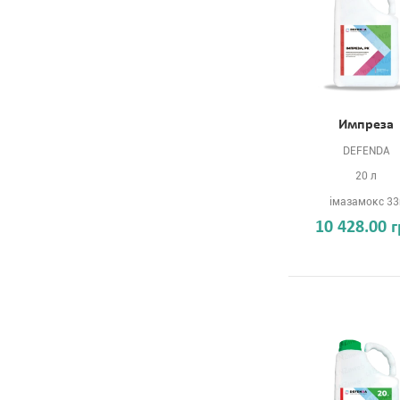
Импреза
DEFENDA
20 л
імазамокс 33
10 428.00 