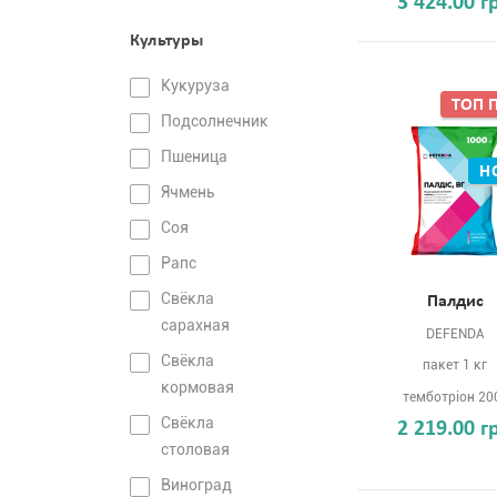
3 424.00 г
Культуры
Кукуруза
ТОП 
Подсолнечник
Пшеница
Н
Ячмень
Соя
Рапс
Свёкла
Палдис
сарахная
DEFENDA
Свёкла
пакет 1 кг
кормовая
темботріон 20
Свёкла
2 219.00 г
столовая
Виноград