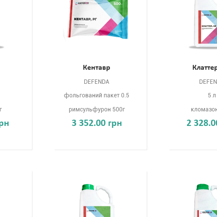
Кентавр
Клатте
DEFENDA
DEFE
фольгований пакет 0.5
5 л
г
римсульфурон 500г
кломазон
грн
3 352.00 грн
2 328.0