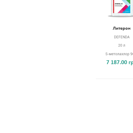
Литерон
DEFENDA
20 л
S-метолахлор 9
7 187.00 г