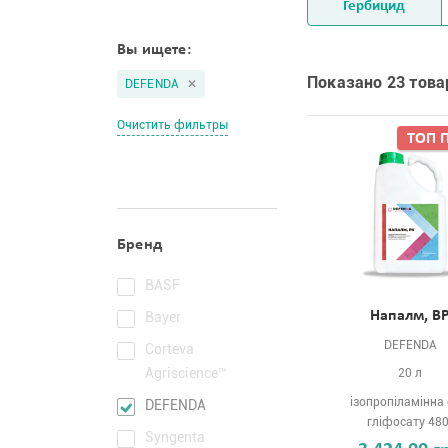
Гербицид
Вы ищете:
Показано 23 това
DEFENDA
Очистить фильтры
ТОП 
Бренд
BASF
Напалм, В
Bayer
DEFENDA
Corteva
Agriscience™
20 л
ізопропіламінна 
DEFENDA
гліфосату 480
Syngenta