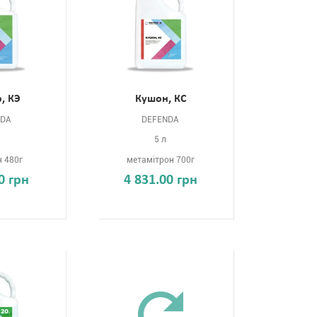
р, КЭ
Кушон, КС
NDA
DEFENDA
5 л
 480г
метамітрон 700г
0 грн
4 831.00 грн