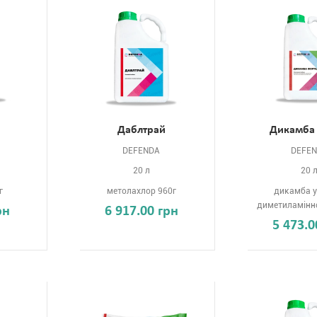
Даблтрай
Дикамба
DEFENDA
DEFE
20 л
20 
г
метолахлор 960г
дикамба у
диметиламінно
рн
6 917.00 грн
5 473.0