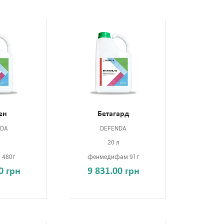
ен
Бетагард
NDA
DEFENDA
л
20 л
 480г
фенмедифам 91г
0 грн
9 831.00 грн