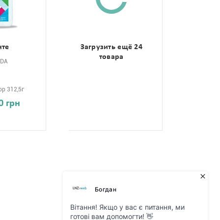
нте
Загрузить ещё 24
товара
NDA
л
р 312,5г
0 грн