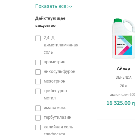
Показать все >>
Действующее
вещество
2,4-Д
диметиламинная
соль
прометрин
Айлар
никосульфурон
DEFENDA
мезотрион
20 л
трибенурон-
аклоніфен 60
метил
16 325.00 
имазамокс
тербутилазин
калийная соль
глифосата