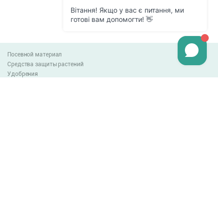
Посевной материал
Средства защиты растений
Удобрения
Агро-блог
Оплата и доставка
Обмен и возврат товара
Пользовательское соглашение
Контакты
0-800-300-044
info@lnzweb.com
facebook.com/lnzweb
t.me/LNZ_web
youtube