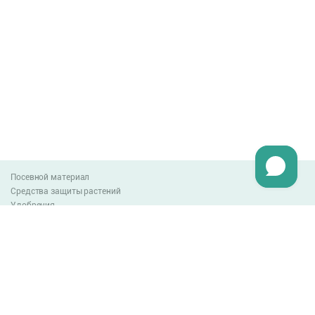
Посевной материал
Средства защиты растений
Удобрения
Агро-блог
Оплата и доставка
Обмен и возврат товара
Пользовательское соглашение
Контакты
0-800-300-044
info@lnzweb.com