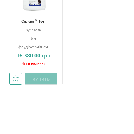
Селест® Топ
Syngenta
5 л
флудіоксоніл 25г
16 380.00 грн
Нет в наличии
КУПИТЬ