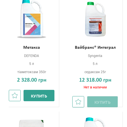
Метакса
Вайбранс® Интеграл
DEFENDA
Syngenta
5 л
5 л
тіаметоксам 350г
седаксан 25г
2 328.00 грн
12 318.00 грн
Нет в наличии
КУПИТЬ
КУПИТЬ