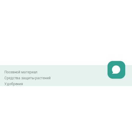
Посевной материал
Средства защиты растений
Удобрения
Агро-блог
Оплата и доставка
Обмен и возврат товара
Пользовательское соглашение
Контакты
0-800-300-044
info@lnzweb.com
facebook.com/lnzweb