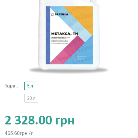
Тара :
5 л
20 л
2 328.00 грн
465.60
грн /л