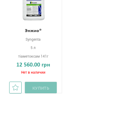
Энжио®
Syngenta
5 л
тіаметоксам 141г
12 560.00 грн
Нет в наличии
КУПИТЬ