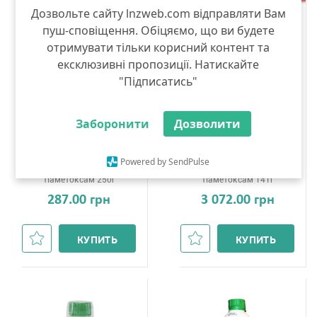
Дозвольте сайту lnzweb.com відправляти Вам
пуш-сповіщення. Обіцяємо, що ви будете
отримувати тільки корисний контент та
ексклюзивні пропозиції. Натискайте
"Підписатись"
Октант, ВГ
Октант Турбо
Заборонити
Дозволити
DEFENDA
DEFENDA
фольгований пакет 0.5
5 л
Powered by SendPulse
тіаметоксам 250г
тіаметоксам 141г
287.00 грн
3 072.00 грн
КУПИТЬ
КУПИТЬ