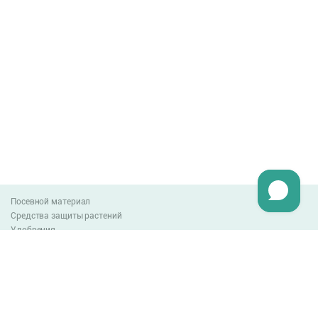
Посевной материал
Средства защиты растений
Удобрения
Агро-блог
Оплата и доставка
Обмен и возврат товара
Пользовательское соглашение
Контакты
0-800-300-044