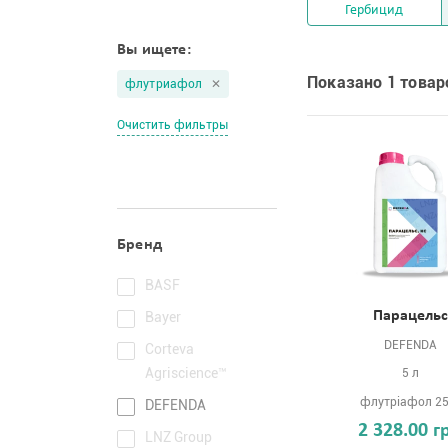
Гербицид
Вы ищете:
Показано 1 товар
флутриафол
Очистить фильтры
Бренд
BASF
Парацельс
Bayer
DEFENDA
Corteva
Agriscience™
5 л
флутріафол 25
DEFENDA
2 328.00 г
LNZ Group