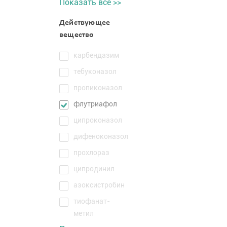
Показать все >>
Действующее
вещество
карбендазим
тебуконазол
пропиконазол
флутриафол
ципроконазол
дифеноконазол
прохлораз
ципродинил
азоксистробин
тиофанат-
метил