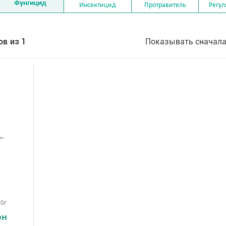
Фунгицид
Инсектицид
Протравитель
Регул
ов из 1
Показывать сначала
0г
рн