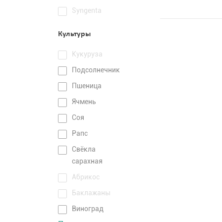
Syngenta
Культуры
Кукуруза
Подсолнечник
Пшеница
Ячмень
Соя
Рапс
Свёкла
сарахная
Абрикос
Баклажаны
Виноград