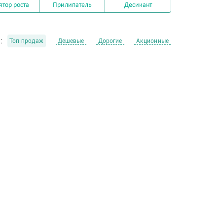
ятор роста
Прилипатель
Десикант
:
Топ продаж
Дешевые
Дорогие
Акционные