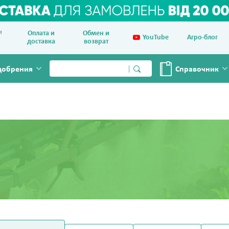
и
Оплата и
Обмен и
YouTube
Агро-блог
доставка
возврат
добрения
Справочник