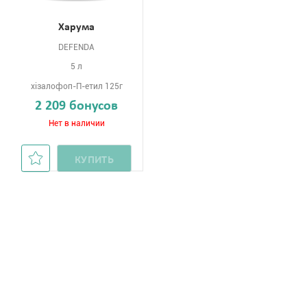
Харума
DEFENDA
5 л
хізалофоп-П-етил 125г
2 209 бонусов
Нет в наличии
КУПИТЬ