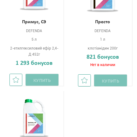
Примус, СЭ
Престо
DEFENDA
DEFENDA
5 л
1 л
2-етилгексиловий ефір 2,4-
клотіанідин 200г
Д 452г
821 бонусов
1 293 бонусов
Нет в наличии
КУПИТЬ
КУПИТЬ