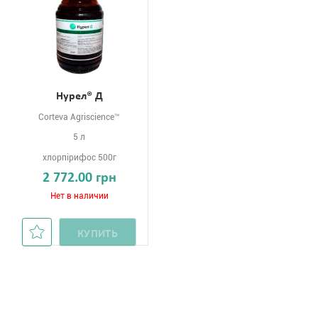
Нурел® Д
Corteva Agriscience™
5 л
хлорпірифос 500г
2 772.00 грн
Нет в наличии
КУПИТЬ