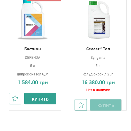
Бастион
Селест® Топ
DEFENDA
Syngenta
5 л
5 л
ципроконазол 6,3г
флудіоксоніл 25г
1 584.00 грн
16 380.00 грн
Нет в наличии
КУПИТЬ
КУПИТЬ