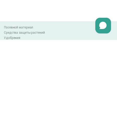
Посевной материал
Средства защиты растений
Удобрения
Агро-блог
Оплата и доставка
Обмен и возврат товара
Пользовательское соглашение
Контакты
0-800-300-044
info@lnzweb.com
facebook.com/lnzweb
t.me/LNZ_web
youtube
Все права защищены