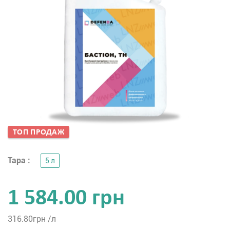
ТОП ПРОДАЖ
Тара :
5 л
1 584.00 грн
316.80
грн /л