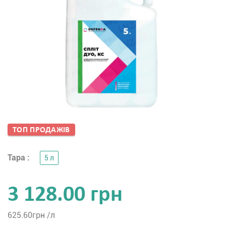
ТОП ПРОДАЖIВ
Тара :
5 л
3 128.00 грн
625.60
грн /л