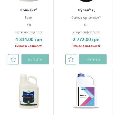
Коннект®
Нурел® Д
Bayer
Corteva Agriscience™
5 л
5 л
імідаклоприд 100г
хлорпірифос 500г
4 314.00 грн
2 772.00 грн
Немає в наявності
Немає в наявності
КУПИТИ
КУПИТИ