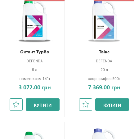
Октант Турбо
Твікс
DEFENDA
DEFENDA
5 л
20 л
тіаметоксам 141г
хлорпірифос 500г
3 072.00 грн
7 369.00 грн
КУПИТИ
КУПИТИ