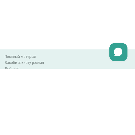
Посівний матеріал
Засоби захисту рослин
Добрива
Агро-блог
Оплата та доставка
Обмін та повернення товару
Угода користувача
Контакти
0-800-300-044
info@lnzweb.com
facebook.com/lnzweb
t.me/LNZ_web
youtube