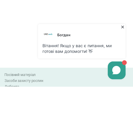
Посівний матеріал
Засоби захисту рослин
Добрива
Агро-блог
Оплата та доставка
Обмін та повернення товару
Угода користувача
Контакти
0-800-300-044
info@lnzweb.com