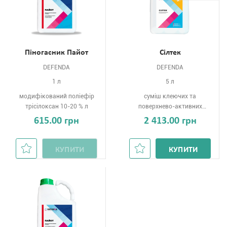
Піногасник Пайот
Сілтек
DEFENDA
DEFENDA
1 л
5 л
модифікований поліефір
суміш клеючих та
трісілоксан 10-20 % л
поверхнево-активних
речовин 60% р-н
615.00 грн
2 413.00 грн
КУПИТИ
КУПИТИ