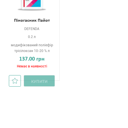
Піногасник Пайот
DEFENDA
0.2 л
модифікований поліефір
трісілоксан 10-20 % л
137.00 грн
Немає в наявності
КУПИТИ