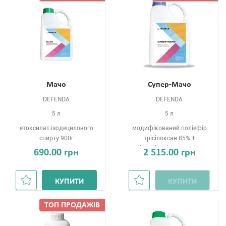
Мачо
Супер-Мачо
DEFENDA
DEFENDA
5 л
5 л
етоксилат ізодецилового
модифікований поліефір
спирту 900г
трісілоксан 85% +
аллілоксіполіетиленгліколь
690.00 грн
2 515.00 грн
л
КУПИТИ
КУПИТИ
ТОП ПРОДАЖIВ