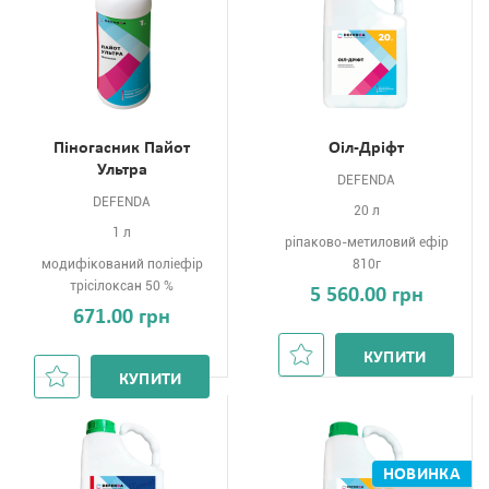
Піногасник Пайот
Оіл-Дріфт
Ультра
DEFENDA
DEFENDA
20 л
1 л
ріпаково-метиловий ефір
модифікований поліефір
810г
трісілоксан 50 %
5 560.00 грн
671.00 грн
КУПИТИ
КУПИТИ
НОВИНКА