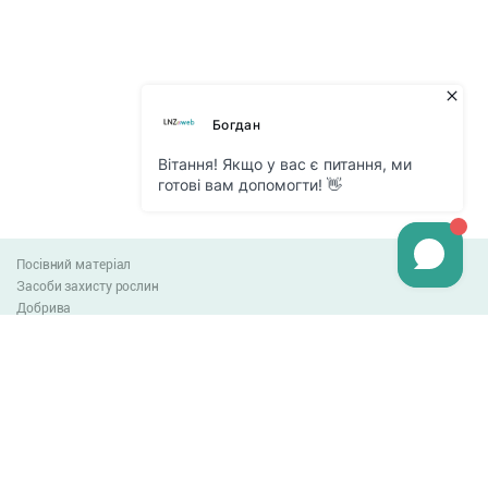
Посівний матеріал
Засоби захисту рослин
Добрива
Агро-блог
Оплата та доставка
Обмін та повернення товару
Угода користувача
Контакти
0-800-300-044
info@lnzweb.com
facebook.com/lnzweb