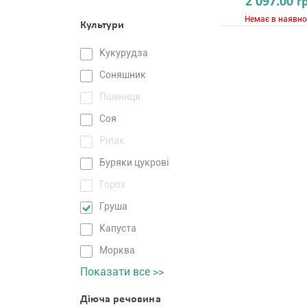
2 097.00 г
Немає в наявно
Культури
Кукурудза
Соняшник
Пшениця
Соя
Ріпак
Буряки цукрові
Горох
Груша
Капуста
Морква
Показати все >>
Діюча речовина