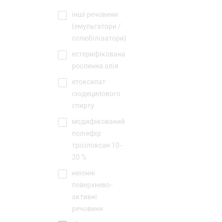
інші речовини
(емульгатори /
солюбілізатори)
естерифікована
рослинна олія
етоксилат
ізодецилового
спирту
модифікований
поліефір
трісілоксан 10-
20 %
неіонні
поверхнево-
активні
речовини