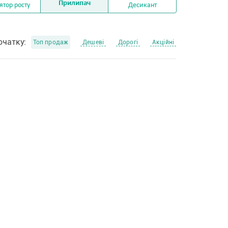
Прилипач
ятор росту
Десикант
очатку:
Топ продаж
Дешеві
Дорогі
Акційні