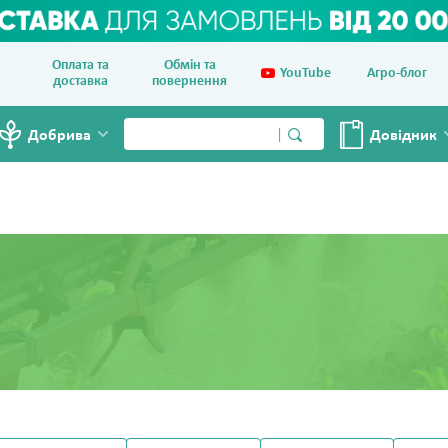
Оплата та
Обмін та
YouTube
Агро-блог
доставка
повернення
Добрива
Довiдник