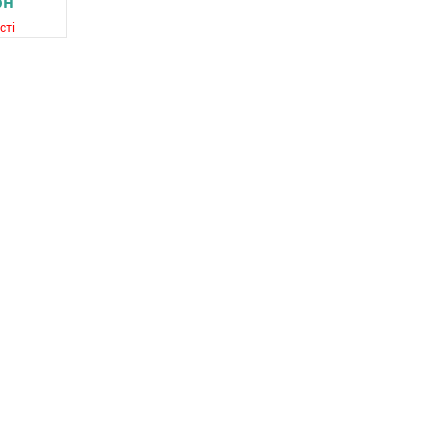
рн
сті