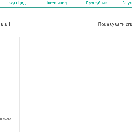
Фунгіцид
Інсектицид
Протруйник
Регул
в з 1
Показувати сп
й ефір