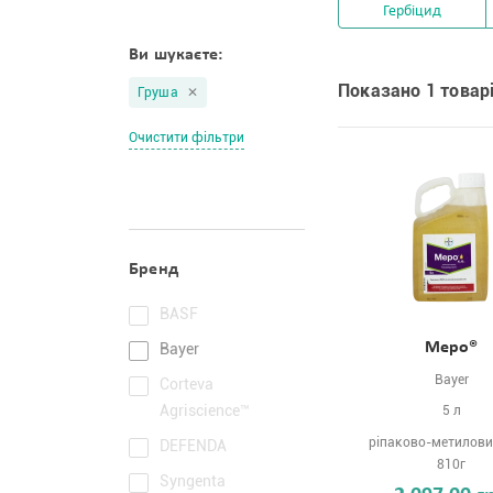
Гербіцид
Ви шукаєте:
Показано 1 товарі
Груша
Очистити фільтри
Бренд
BASF
Меро®
Bayer
Bayer
Corteva
Agriscience™
5 л
ріпаково-метилови
DEFENDA
810г
Syngenta