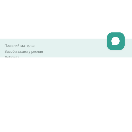
Посівний матеріал
Засоби захисту рослин
Добрива
Агро-блог
Оплата та доставка
Обмін та повернення товару
Угода користувача
Контакти
0-800-300-044
info@lnzweb.com
facebook.com/lnzweb
t.me/LNZ_web
youtube