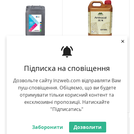
×
Аміно
Амінокат 30
DEFENDA
VITERA
Підписка на сповіщення
20 л
5 л
5 606.00 грн
7 449.00 грн
Дозвольте сайту lnzweb.com відправляти Вам
пуш-сповіщення. Обіцяємо, що ви будете
КУПИТИ
КУПИТИ
отримувати тільки корисний контент та
ексклюзивні пропозиції. Натискайте
"Підписатись"
Заборонити
Дозволити