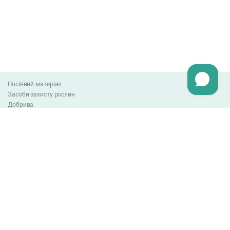
Посівний матеріал
Засоби захисту рослин
Добрива
Агро-блог
Оплата та доставка
Обмін та повернення товару
Угода користувача
Контакти
0-800-300-044
info@lnzweb.com
facebook.com/lnzweb
t.me/LNZ_web
youtube