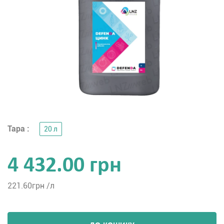
Тара :
20 л
4 432.00 грн
221.60
грн /л