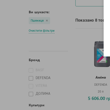
Ви шукаєте:
Показано 8 товарі
Пшениця
Очистити фільтри
Бренд
BASF
Аміно
DEFENDA
DEFENDA
VITERA
20 л
ДОЛИНА
5 606.00 г
Культури