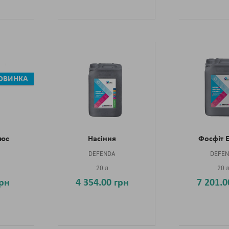
ОВИНКА
люс
Насіння
Фосфіт 
DEFENDA
DEFE
20 л
20 
грн
4 354.00 грн
7 201.0