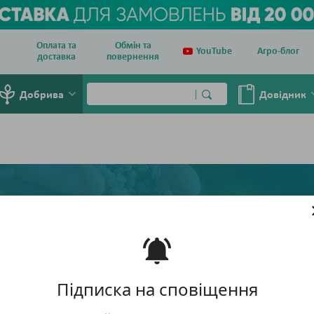
Оплата та
Обмін та
YouTube
Агро-блог
доставка
повернення
Добрива
Довiдник
Підписка на сповіщення