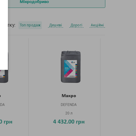
Мікродобриво
очатку:
Топ продаж
Дешеві
Дорогі
Акційні
р
Макро
NDA
DEFENDA
л
20 л
0 грн
4 432.00 грн