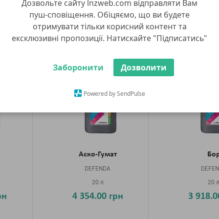
Дозвольте сайту lnzweb.com відправляти Вам
Мінеральні добрива
пуш-сповіщення. Обіцяємо, що ви будете
отримувати тільки корисний контент та
ексклюзивні пропозиції. Натискайте "Підписатись"
в з 8
Показувати сп
Заборонити
Дозволити
Powered by SendPulse
Аско-Гумат
Бо
DEFENDA
DEFE
20 л
20 
рн
4 354.00 грн
3 918.0