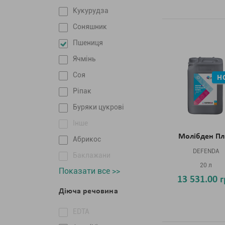
Кукурудза
Соняшник
Пшениця
Ячмінь
Соя
Н
Ріпак
Буряки цукрові
Інше
Молібден П
Абрикос
DEFENDA
Баклажани
20 л
Показати все >>
13 531.00 
Діюча речовина
EDTA