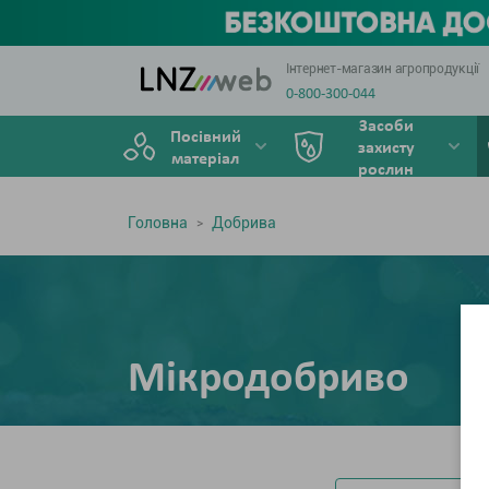
Інтернет-магазин агропродукції
0-800-300-044
Засоби
Посівний
захисту
матеріал
рослин
Головна
Добрива
Мікродобриво