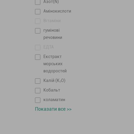
Азот(N)
Амінокислоти
Вітаміни
гумінові
речовини
ЕДТА
Екстракт
морських
водоростей
Калій (K₂O)
Кобальт
коламатин
Показати все >>