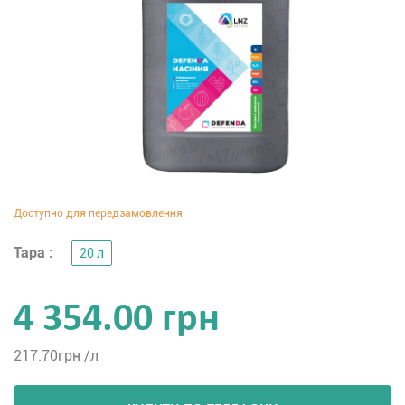
Тара :
20 л
4 354.00 грн
217.70
грн /л