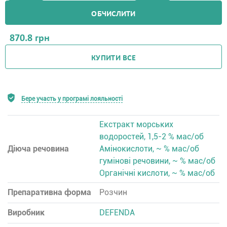
ОБЧИСЛИТИ
870.8
грн
КУПИТИ ВСЕ
Бере участь у програмі лояльності
Екстракт морських
водоростей, 1,5-2 % мас/об
Діюча речовина
Амінокислоти, ~ % мас/об
гумінові речовини, ~ % мас/об
Органічні кислоти, ~ % мас/об
Препаративна форма
Розчин
Виробник
DEFENDA