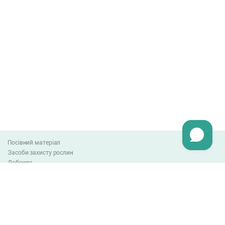
Посівний матеріал
Засоби захисту рослин
Добрива
Агро-блог
Оплата та доставка
Обмін та повернення товару
Угода користувача
Контакти
0-800-300-044