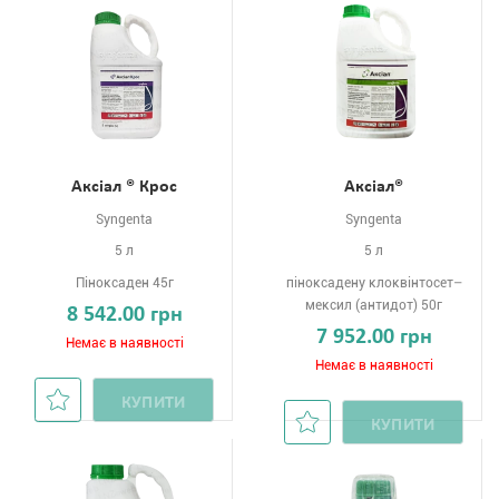
Аксіал ® Крос
Аксіал®
Syngenta
Syngenta
5 л
5 л
Піноксаден 45г
піноксадену клоквінтосет–
мексил (антидот) 50г
8 542.00 грн
7 952.00 грн
Немає в наявності
Немає в наявності
КУПИТИ
КУПИТИ