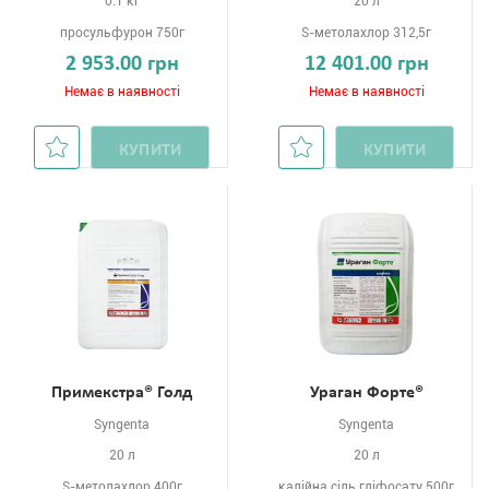
0.1 кг
20 л
просульфурон 750г
S-метолахлор 312,5г
2 953.00 грн
12 401.00 грн
Немає в наявності
Немає в наявності
КУПИТИ
КУПИТИ
Примекстра® Голд
Ураган Форте®
Syngenta
Syngenta
20 л
20 л
S-метолахлор 400г
калійна сіль гліфосату 500г