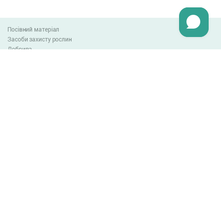
Посівний матеріал
Засоби захисту рослин
Добрива
Агро-блог
Оплата та доставка
Обмін та повернення товару
Угода користувача
Контакти
0-800-300-044
info@lnzweb.com
facebook.com/lnzweb
t.me/LNZ_web
youtube
Всі права захищені
© 2026