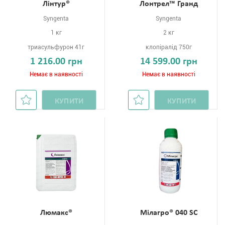
Лінтур®
Лонтрел™ Гранд
Syngenta
Syngenta
1 кг
2 кг
триасульфурон 41г
клопіралід 750г
1 216.00 грн
14 599.00 грн
Немає в наявності
Немає в наявності
КУПИТИ
КУПИТИ
Люмакс®
Мілагро® 040 SC