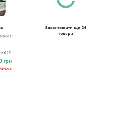
ма
Завантажити ще 24
товари
iscience™
м 6,25г
0 грн
явності