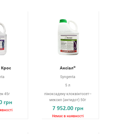
® Крос
Аксіал®
nta
Syngenta
5 л
ен 45г
піноксадену клоквінтосет–
мексил (антидот) 50г
0 грн
7 952.00 грн
явності
Немає в наявності