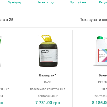
Фунгіцид
Інсектицид
Протруйник
Регул
ів з 25
Показувати сп
Базагран®
Бант
BASF
DEFE
0.5 кг
пластикова каністра 10 л
20 
50г
бентазон 480г
бентазон
рн
7 731.00 грн
8 186.0