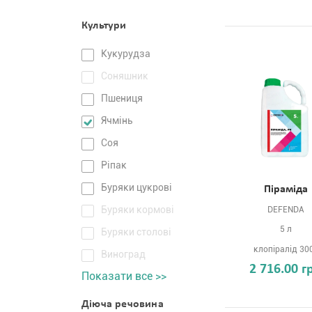
Культури
Кукурудза
Соняшник
Пшениця
Ячмінь
Соя
Ріпак
Буряки цукрові
Піраміда
Буряки кормові
DEFENDA
5 л
Буряки столові
клопіралід 30
Виноград
2 716.00 г
Показати все >>
Діюча речовина