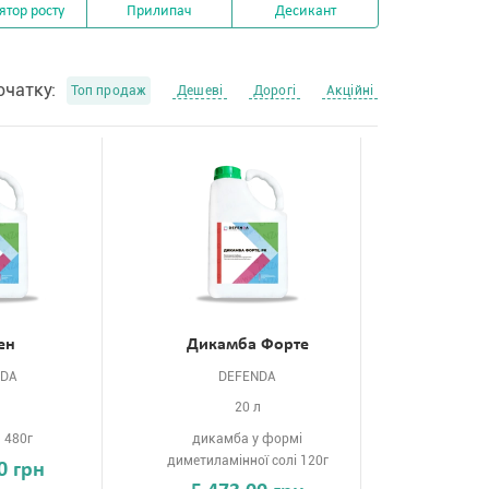
ятор росту
Прилипач
Десикант
очатку:
Топ продаж
Дешеві
Дорогі
Акційні
ен
Дикамба Форте
NDA
DEFENDA
л
20 л
 480г
дикамба у формі
диметиламінної солі 120г
0 грн