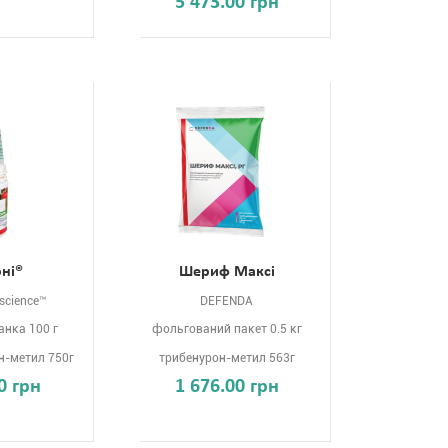
5 473.00 грн
ні®
Шериф Максі
iscience™
DEFENDA
анка 100 г
фольгований пакет 0.5 кг
-метил 750г
трибенурон-метил 563г
0 грн
1 676.00 грн