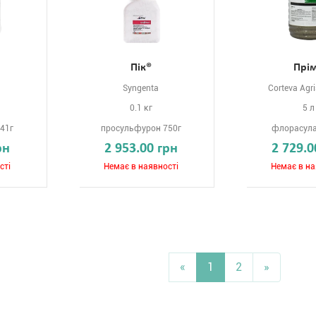
Пік®
Прі
Syngenta
Corteva Agr
0.1 кг
5 л
41г
просульфурон 750г
флорасула
рн
2 953.00 грн
2 729.0
сті
Немає в наявності
Немає в на
«
1
2
»