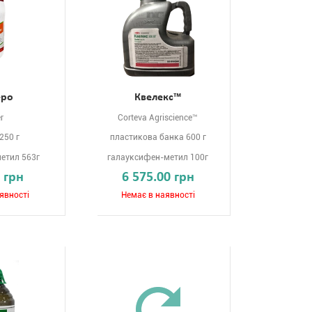
еро
Квелекс™
r
Corteva Agriscience™
250 г
пластикова банка 600 г
етил 563г
галауксифен-метил 100г
 грн
6 575.00 грн
явності
Немає в наявності