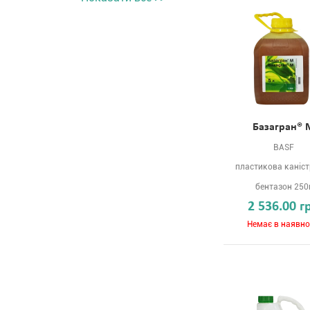
Базагран® 
BASF
пластикова каніст
бентазон 250
2 536.00 г
Немає в наявно