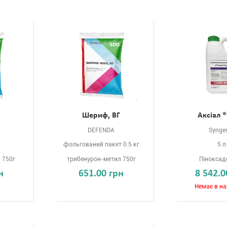
Шериф, ВГ
Аксіал 
DEFENDA
Synge
фольгований пакет 0.5 кг
5 л
 750г
трибенурон-метил 750г
Піноксад
н
651.00 грн
8 542.0
Немає в на