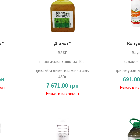
р®
Діанат®
Капу
BASF
Baye
пластикова каністра 10 л
флакон 
г
дикамби диметиламінна сіль
трибенурон-м
480г
рн
691.00
7 671.00 грн
сті
Немає в на
Немає в наявності