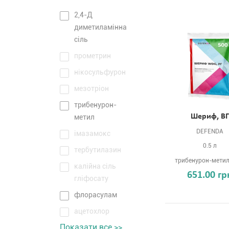
2,4-Д
диметиламінна
сіль
прометрин
нікосульфурон
мезотріон
трибенурон-
Шериф, ВГ
метил
DEFENDA
імазамокс
0.5 л
тербутилазин
трибенурон-метил
калійна сіль
651.00 гр
гліфосату
флорасулам
ацетохлор
Показати все >>