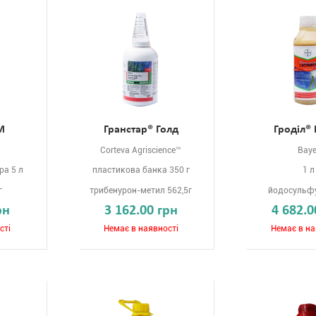
М
Гранстар® Голд
Гроділ®
Corteva Agriscience™
Baye
ра 5 л
пластикова банка 350 г
1 л
г
трибенурон-метил 562,5г
йодосульфу
рн
3 162.00 грн
4 682.0
сті
Немає в наявності
Немає в на