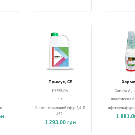
Примус, СЕ
Хармо
DEFENDA
Corteva Agr
5 л
пластикова б
0г
2-етилгексиловий ефір 2,4-Д
тифенсульфурон
452г
рн
1 881.0
1 293.00 грн