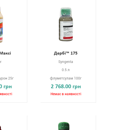
 Максі
Дербі™ 175
r
Syngenta
0.5 л
рон 25г
флуметсулам 100г
0 грн
2 768.00 грн
явності
Немає в наявності