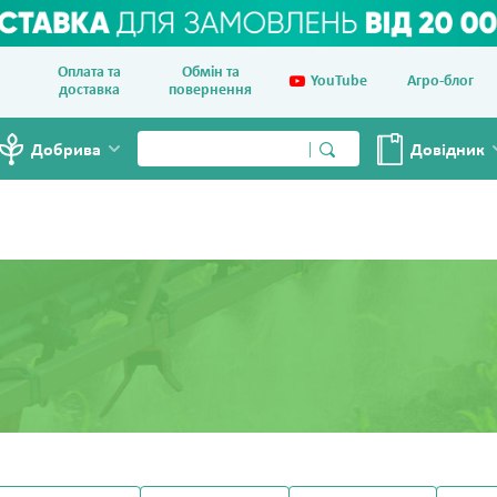
Оплата та
Обмін та
YouTube
Агро-блог
доставка
повернення
Добрива
Довiдник