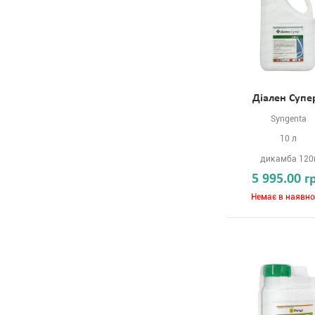
Діален Супе
Syngenta
10 л
дикамба 120
5 995.00 г
Немає в наявно