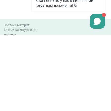
Посівний матеріал
Засоби захисту рослин
Добрива
Агро-блог
Оплата та доставка
Обмін та повернення товару
Угода користувача
Контакти
0-800-300-044
info@lnzweb.com
facebook.com/lnzweb
t.me/LNZ_web
youtube
Всі права захищені