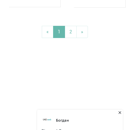
«
1
2
»