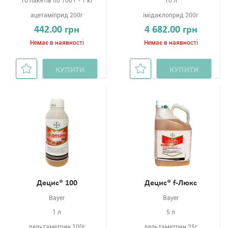
10 пакетів по 100 г - 1 кг
10 л
ацетаміприд 200г
імідаклоприд 200г
442.00 грн
4 682.00 грн
Немає в наявності
Немає в наявності
КУПИТИ
КУПИТИ
Децис® 100
Децис® f-Люкс
Bayer
Bayer
1 л
5 л
дельтаметрин 100г
дельтаметрин 25г