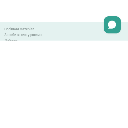
Посівний матеріал
Засоби захисту рослин
Добрива
Агро-блог
Оплата та доставка
Обмін та повернення товару
Угода користувача
Контакти
0-800-300-044
info@lnzweb.com
facebook.com/lnzweb
t.me/LNZ_web
youtube
Всі права захищені