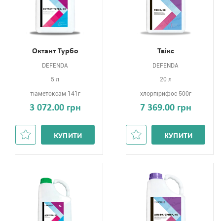
Октант Турбо
Твікс
DEFENDA
DEFENDA
5 л
20 л
тіаметоксам 141г
хлорпірифос 500г
3 072.00 грн
7 369.00 грн
КУПИТИ
КУПИТИ