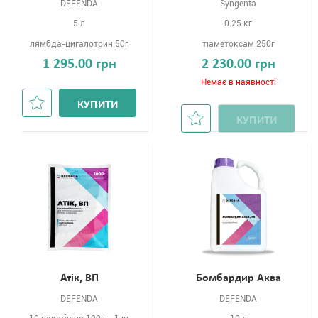
DEFENDA
Syngenta
5 л
0.25 кг
лямбда-цигалотрин 50г
тіаметоксам 250г
1 295.00 грн
2 230.00 грн
Немає в наявності
КУПИТИ
КУПИТИ
Атік, ВП
Бомбардир Аква
DEFENDA
DEFENDA