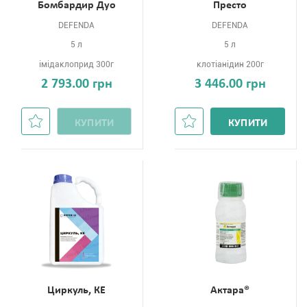
Бомбардир Дуо
Престо
DEFENDA
DEFENDA
5 л
5 л
імідаклоприд 300г
клотіанідин 200г
2 793.00 грн
3 446.00 грн
КУПИТИ
КУПИТИ
Циркуль, КЕ
Актара®