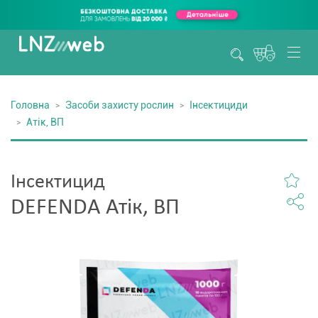
Головна
Засоби захисту рослин
Інсектициди
Атік, ВП
Інсектицид
DEFENDA Атік, ВП