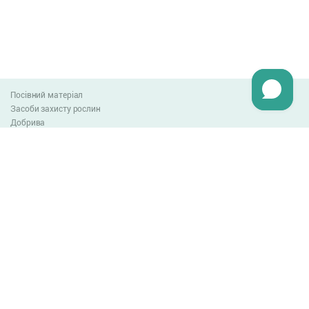
Посівний матеріал
Засоби захисту рослин
Добрива
Агро-блог
Оплата та доставка
Обмін та повернення товару
Угода користувача
Контакти
0-800-300-044
info@lnzweb.com
facebook.com/lnzweb
t.me/LNZ_web
youtube