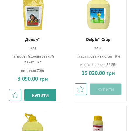
Делан®
Осіріс® Стар
BASF
BASF
паперовий фольгований
пластикова каністра 10 л
пакет 1 кг
епоксиконазол 56,25г
дитіанон 700г
15 020.00 грн
3 090.00 грн
КУПИТИ
КУПИТИ