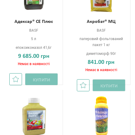
Адексар® СЕ Плюс
Акробат® МЦ
BASF
BASF
5 л
паперовий фольгований
пакет 1 кг
епоксиконазол 41,6г
диметоморф 90г
9 685.00 грн
841.00 грн
Немає в наявності
Немає в наявності
КУПИТИ
КУПИТИ