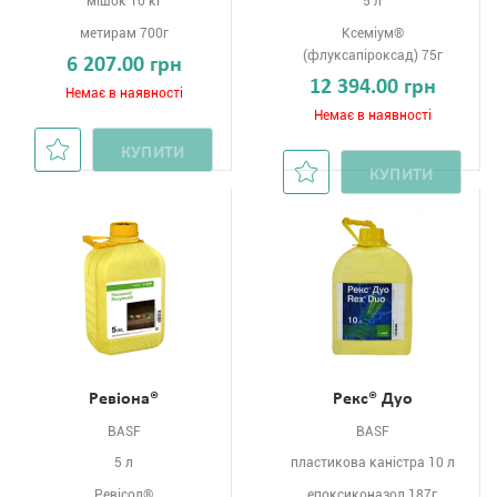
мішок 10 кг
5 л
метирам 700г
Ксеміум®
(флуксапіроксад) 75г
6 207.00 грн
12 394.00 грн
Немає в наявності
Немає в наявності
КУПИТИ
КУПИТИ
Ревіона®
Рекс® Дуо
BASF
BASF
5 л
пластикова каністра 10 л
Ревісол®
епоксиконазол 187г