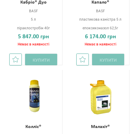
Кабріо® Дуо
Капало®
BASF
BASF
5 л
пластикова каністра 5 л
піраклостробін 40г
епоксиконазол 62,5г
5 847.00 грн
6 174.00 грн
Немає в наявності
Немає в наявності
КУПИТИ
КУПИТИ
Колліс®
Малахіт®