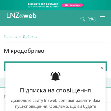
Головна
Добрива
Мікродобриво
×
Фільтри
(1)
Сортувати:
Топ продаж
Підписка на сповіщення
Показано 3 товарів з 3
Дозвольте сайту lnzweb.com відправляти Вам
пуш-сповіщення. Обіцяємо, що ви будете