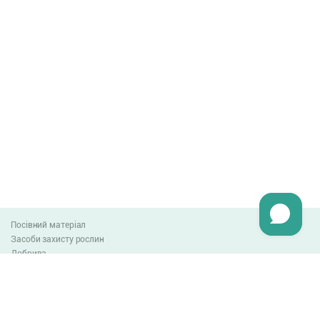
Посівний матеріал
Засоби захисту рослин
Добрива
Агро-блог
Оплата та доставка
Обмін та повернення товару
Угода користувача