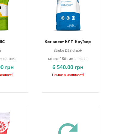
НІС
Конквест КЛП Круїзер
a
Strube D&S GmbH
с. насінин
мішок 150 тис. насінин
00 грн
6 540.00 грн
явності
Немає в наявності