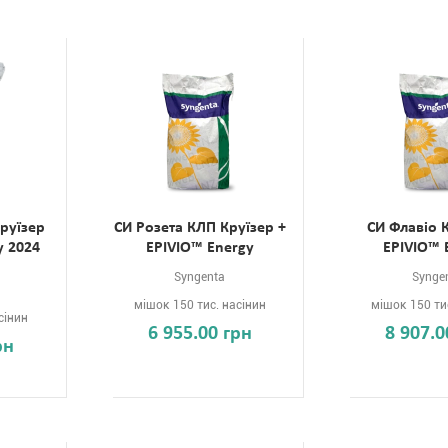
руїзер
СИ Розета КЛП Круїзер +
СИ Флавіо 
y 2024
EPIVIO™ Energy
EPIVIO™ 
Syngenta
Synge
мішок 150 тис. насінин
мішок 150 ти
сінин
6 955.00 грн
8 907.0
рн