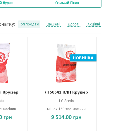
й буряк
Озимий Ріпак
очатку:
Топ продаж
Дешеві
Дорогі
Акційні
НОВИНКА
П Круїзер
ЛГ50541 КЛП Круїзер
eds
LG Seeds
с. насінин
мішок 150 тис. насінин
0 грн
9 514.00 грн