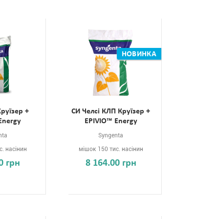
НОВИНКА
Круїзер +
СИ Челсі КЛП Круїзер +
Energy
EPIVIO™ Energy
nta
Syngenta
с. насінин
мішок 150 тис. насінин
0 грн
8 164.00 грн