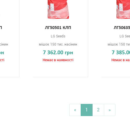
П
ЛГ50501 КЛП
ЛГ5063
LG Seeds
LG Se
сінин
мішок 150 тис. насінин
мішок 150 ти
рн
7 362.00 грн
7 385.0
сті
Немає в наявності
Немає в на
«
1
2
»