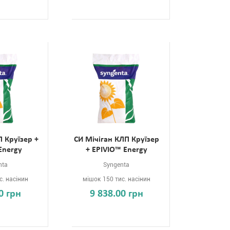
П Круїзер +
СИ Мічіган КЛП Круїзер
Energy
+ EPIVIO™ Energy
nta
Syngenta
с. насінин
мішок 150 тис. насінин
0 грн
9 838.00 грн