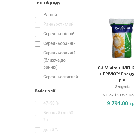
Тип гібриду
Ранній
Ранньостиглий
Середньопізній
Середньоранній
Середньоранній
(ближче до
ранніх)
СИ Мічіган КЛП К
+ EPIVIO™ Energ
Середньостиглий
р.в.
Syngenta
Вміст олії
мішок 150 тис. на
47-50 %
9 794.00 г
Високий (до 50
%)
до 53 %