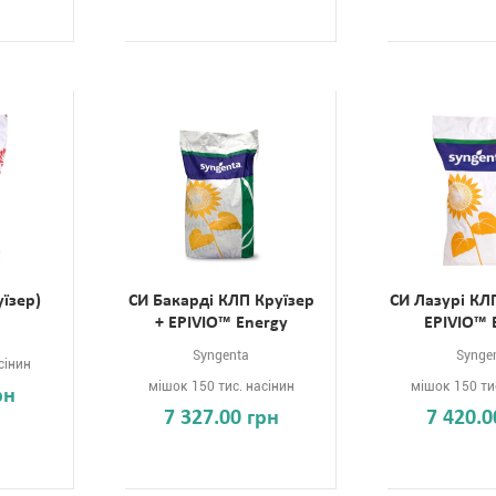
їзер)
СИ Бакарді КЛП Круїзер
СИ Лазурі КЛ
+ EPIVIO™ Energy
EPIVIO™ 
Syngenta
Synge
сінин
мішок 150 тис. насінин
мішок 150 ти
рн
7 327.00 грн
7 420.0