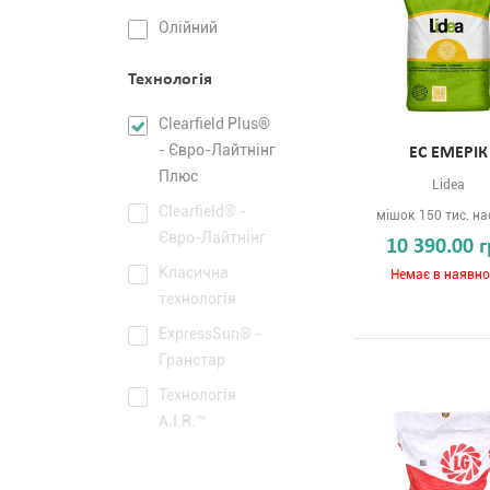
Олійний
Технологія
Clearfield Plus®
- Євро-Лайтнінг
ЕС ЕМЕРІК
Плюс
Lidea
Сlearfield® -
мішок 150 тис. на
Євро-Лайтнінг
10 390.00 
Класична
Немає в наявно
технологія
ExpressSun® -
Гранстар
Технологія
A.I.R.™