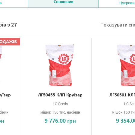
Соняшник
а
Цукрови
ів з 27
Показувати сп
РОДАЖIВ
уїзер
ЛГ50455 КЛП Круїзер
ЛГ50501 КЛ
LG Seeds
LG Se
сінин
мішок 150 тис. насінин
мішок 150 ти
рн
9 776.00 грн
9 354.0