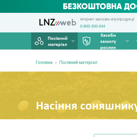
Інтернет-магазин агропродукції
0-800-300-044
Засоби
Посівний
захисту
матеріал
рослин
Головна
Посівний матеріал
Насіння соняшник