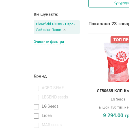
Кукурудз
Ви шукаєте:
Показано 23 товар
Clearfield Plus® - Євро-
Лайтнінг Плюс
ТОП П
Очистити фільтри
Бренд
AGRO SEME
ЛГ50635 КЛП Кр
LEGEND seeds
LG Seeds
LG Seeds
мішок 150 тис. на
9 294.00 г
Lidea
MAS seeds