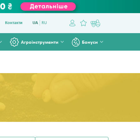
Контакти
UA
RU
Агроінструменти
Бонуси