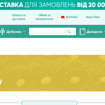
Оплата та
Обмін та
YouTube
Агро-блог
доставка
повернення
Добрива
Довiдник
у