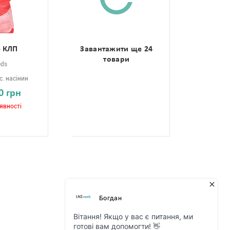
5 КЛП
Завантажити ще 24
товари
eds
с. насінин
0 грн
явності