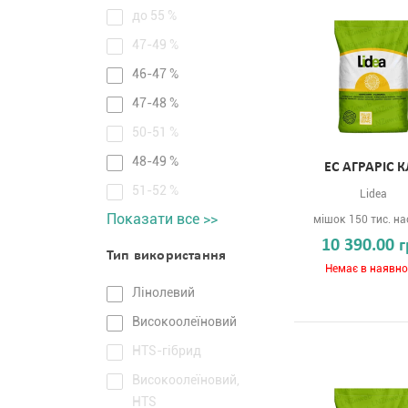
до 55 %
47-49 %
46-47 %
47-48 %
50-51 %
48-49 %
ЕС АГРАРІС 
51-52 %
Lidea
Показати все >>
мішок 150 тис. на
10 390.00 
Тип використання
Немає в наявно
Лінолевий
Високоолеїновий
HTS-гібрид
Високоолеїновий,
HTS