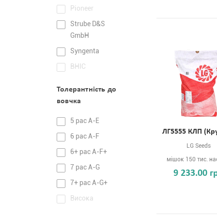
Pioneer
Strube D&S
GmbH
Syngenta
ВНІС
Толерантність до
вовчка
5 рас А-Е
ЛГ5555 КЛП (Кру
6 рас А-F
LG Seeds
6+ рас A-F+
мішок 150 тис. на
7 рас А-G
9 233.00 г
7+ рас A-G+
Висока