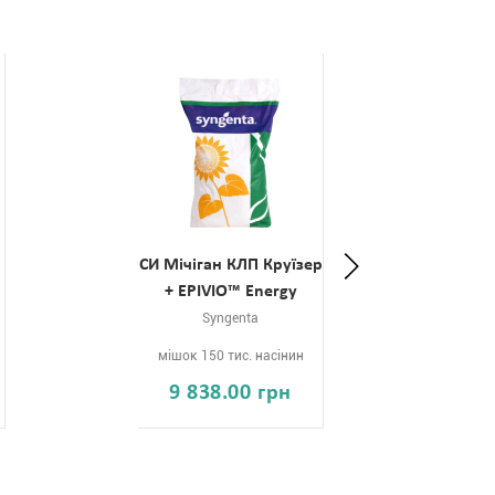
р
СИ Мічіган КЛП Круїзер
СИ
+ EPIVIO™ Energy
Syngenta
мішок 150 тис. насінин
мі
9 838.00 грн