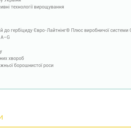
сивні технології вирощування
ий до гербіциду Євро-Лайтнінг® Плюс виробничої системи C
с А–G
у
них хвороб
авжньої борошнистої роси
и