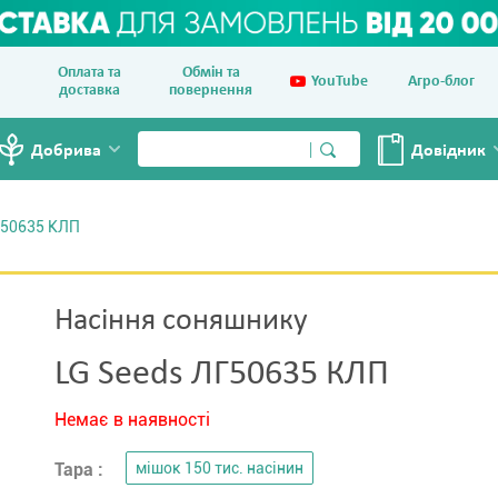
Оплата та
Обмін та
YouTube
Агро-блог
доставка
повернення
Добрива
Довiдник
50635 КЛП
Насіння соняшнику
LG Seeds ЛГ50635 КЛП
Немає в наявності
Тара :
мішок 150 тис. насінин