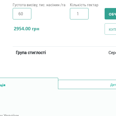
Густота висіву, тис. насінин /га
Кількість гектар
ОБ
2954.00
грн
КУП
Група стиглості
Сер
ція
Дет
ру України