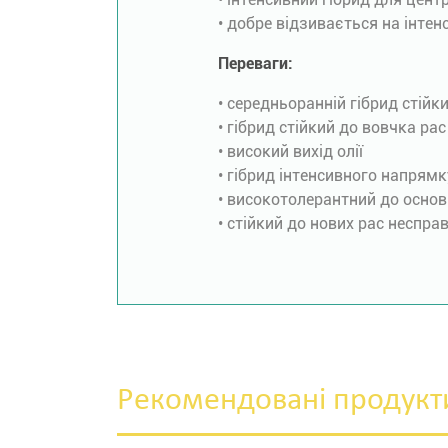
• добре відзивається на інтен
Переваги:
• середньоранній гібрид стійк
• гібрид стійкий до вовчка ра
• високий вихід олії
• гібрид інтенсивного напрямк
• високотолерантний до основ
• стійкий до нових рас неспр
Рекомендовані продукт