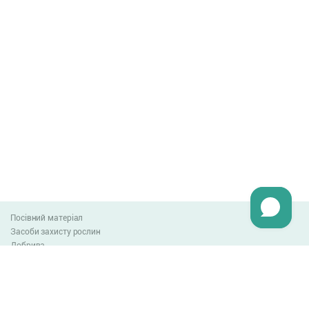
Посівний матеріал
Засоби захисту рослин
Добрива
Агро-блог
Оплата та доставка
Обмін та повернення товару
Угода користувача