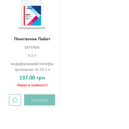
Піногасник Пайот
DEFENDA
0.2 л
модифікований поліефір
трісілоксан 10-20 % л
137.00 грн
Немає в наявності
КУПИТИ