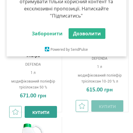
отримувати тільки корисний контент та
ексклюзивні пропозиції. Натискайте
"Підписатись"
Заборонити
Дозволити
Powered by SendPulse
Піногасник Пайот
Піногасник Пайот
Ультра
DEFENDA
DEFENDA
1 л
1 л
модифікований поліефір
модифікований поліефір
трісілоксан 10-20 % л
трісілоксан 50 %
615.00 грн
671.00 грн
КУПИТИ
КУПИТИ