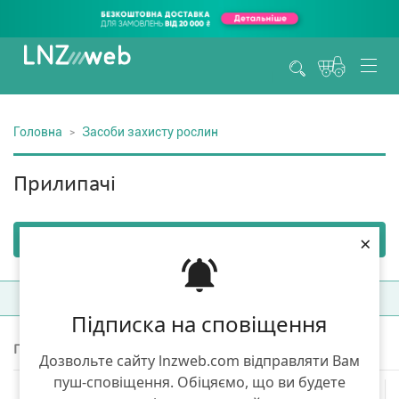
Головна
Засоби захисту рослин
Прилипачі
×
Фільтри
(1)
Сортувати:
Топ продаж
Підписка на сповіщення
Показано 3 товарів з 3
Дозвольте сайту lnzweb.com відправляти Вам
пуш-сповіщення. Обіцяємо, що ви будете
ТОП ПРОДАЖIВ