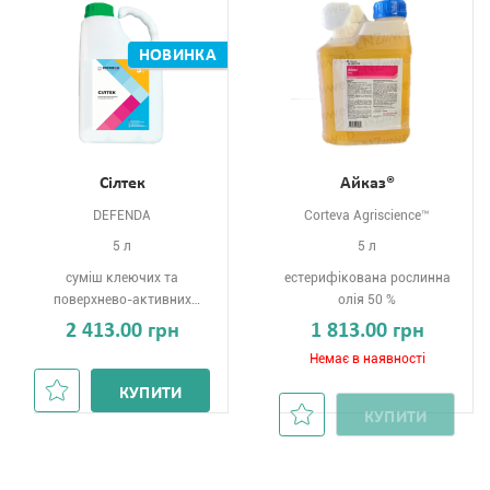
НОВИНКА
Сілтек
Айказ®
DEFENDA
Corteva Agriscience™
5 л
5 л
суміш клеючих та
естерифікована рослинна
поверхнево-активних
олія 50 %
речовин 60% р-н
2 413.00 грн
1 813.00 грн
Немає в наявності
КУПИТИ
КУПИТИ