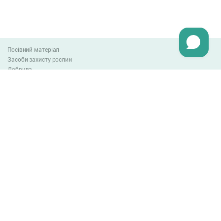
Посівний матеріал
Засоби захисту рослин
Добрива
Агро-блог
Оплата та доставка
Обмін та повернення товару
Угода користувача
Контакти
0-800-300-044
info@lnzweb.com
facebook.com/lnzweb
t.me/LNZ_web
youtube
Всі права захищені