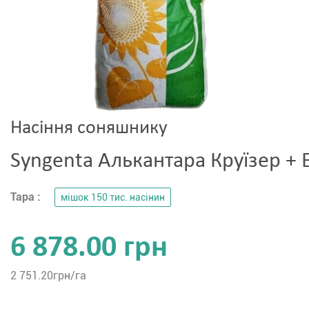
Насіння соняшнику
Syngenta Алькантара Круїзер + 
Тара :
мішок 150 тис. насінин
6 878.00 грн
2 751.20
грн/га