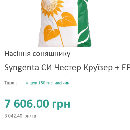
Насіння соняшнику
Syngenta СИ Честер Круїзер + E
Тара :
мішок 150 тис. насінин
7 606.00 грн
3 042.40
грн/га