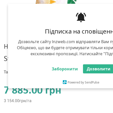
Підписка на сповіщен
Дозвольте сайту lnzweb.com відправляти Вам 
Насіння соняшнику
Обіцяємо, що ви будете отримувати тільки кор
ексклюзивні пропозиції. Натискайте "Під
Syngenta СИ Ласкала Круїзер + 
Заборонити
Дозволити
Тара :
мішок 150 тис. насінин
Powered by SendPulse
7 885.00 грн
3 154.00
грн/га