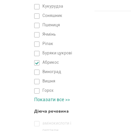
Кукурудза
Соняшник
Пшениця
Ячмінь
Ріпак
Буряки цукрові
Абрикос
Виноград
Вишня
Горох
Показати все >>
Діюча речовина
амінокислоти і
пептиди