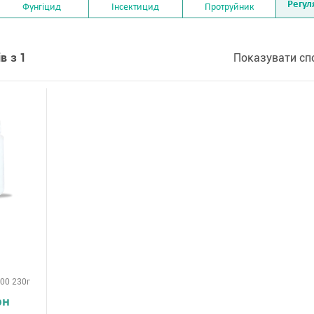
Регул
Фунгіцид
Інсектицид
Протруйник
в з 1
Показувати сп
00 230г
рн