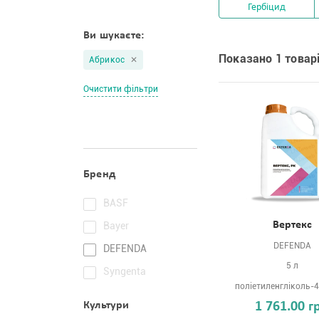
Гербіцид
Ви шукаєте:
Показано 1 товарі
Абрикос
Очистити фільтри
Бренд
BASF
Вертекс
Bayer
DEFENDA
DEFENDA
5 л
Syngenta
поліетиленгліколь-4
Культури
1 761.00 г