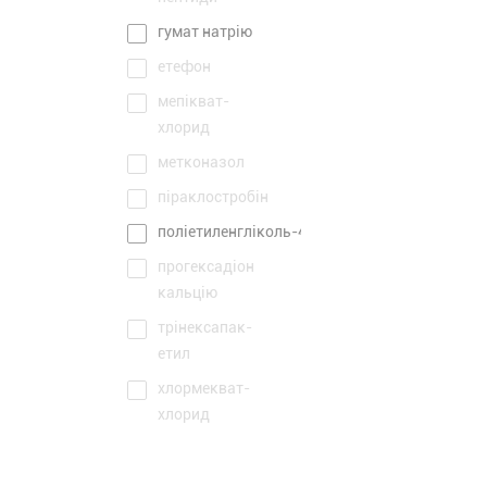
гумат натрію
етефон
мепікват-
хлорид
метконазол
піраклостробін
поліетиленгліколь-400
прогексадіон
кальцію
трінексапак-
етил
хлормекват-
хлорид