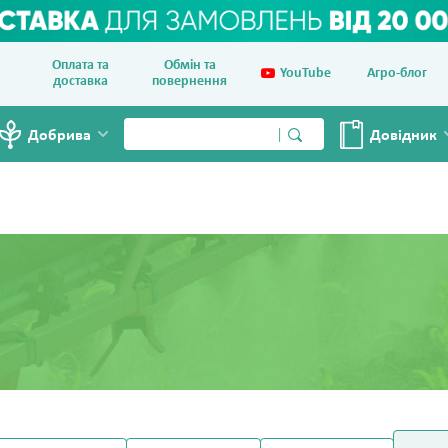
Оплата та
Обмін та
YouTube
Агро-блог
доставка
повернення
Добрива
Довiдник