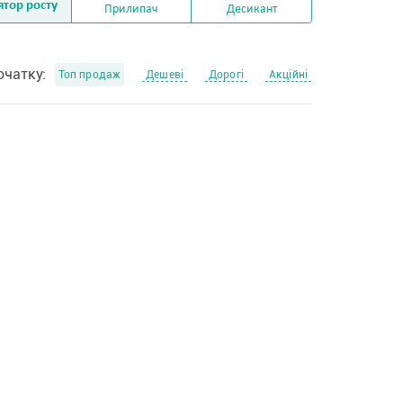
ятор росту
Прилипач
Десикант
очатку:
Топ продаж
Дешеві
Дорогі
Акційні