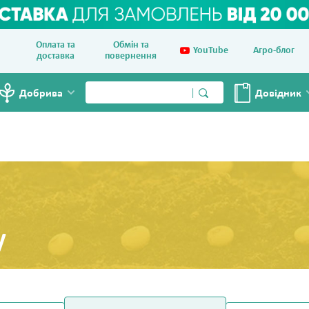
Оплата та
Обмін та
YouTube
Агро-блог
доставка
повернення
Добрива
Довiдник
у