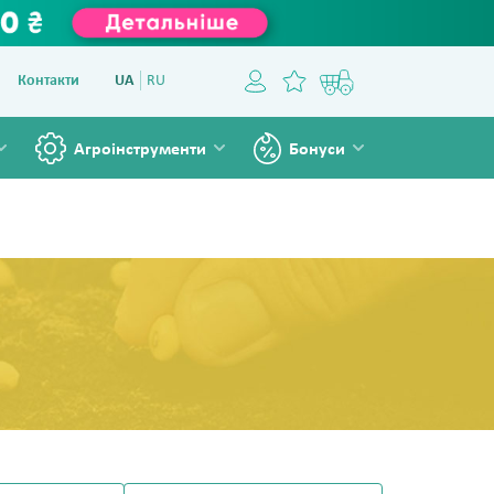
Контакти
UA
RU
Агроінструменти
Бонуси