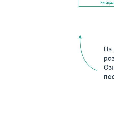
Кукурудз
На
роз
Оз
по