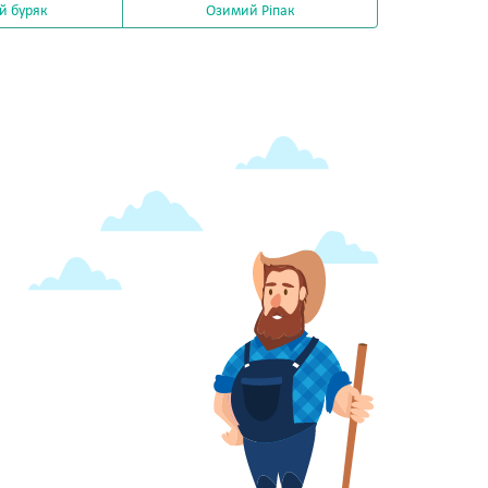
й буряк
Озимий Ріпак