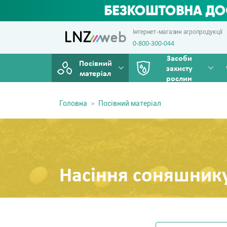
Інтернет-магазин агропродукції
0-800-300-044
Засоби
Посівний
захисту
матеріал
рослин
Головна
Посівний матеріал
Насіння соняшник