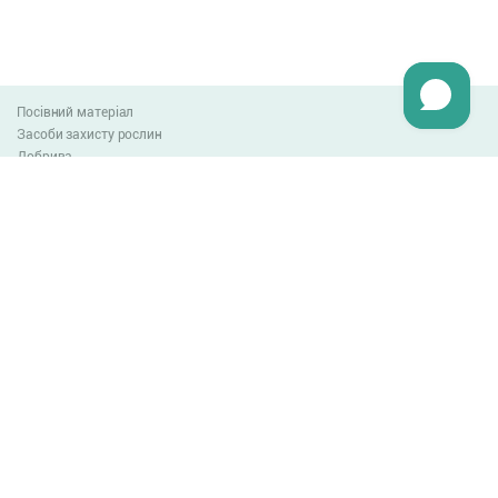
Посівний матеріал
Засоби захисту рослин
Добрива
Агро-блог
Оплата та доставка
Обмін та повернення товару
Угода користувача
Контакти
0-800-300-044
info@lnzweb.com
facebook.com/lnzweb
t.me/LNZ_web
youtube
Всі права захищені