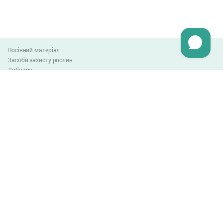
Посівний матеріал
Засоби захисту рослин
Добрива
Агро-блог
Оплата та доставка
Обмін та повернення товару
Угода користувача
Контакти
0-800-300-044
info@lnzweb.com
facebook.com/lnzweb
t.me/LNZ_web
youtube
Всі права захищені