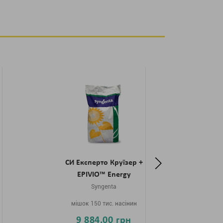
СИ Експерто Круїзер +
Т
EPIVIO™ Energy
Syngenta
мішок 150 тис. насінин
мі
9 884.00 грн