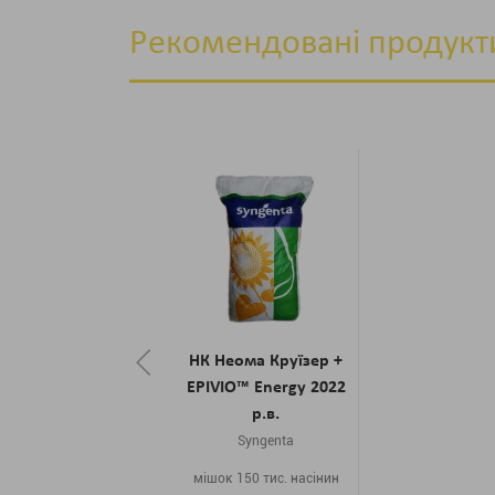
Рекомендовані продукт
НК Неома Круїзер +
EPIVIO™ Energy 2022
р.в.
Syngenta
мішок 150 тис. насінин