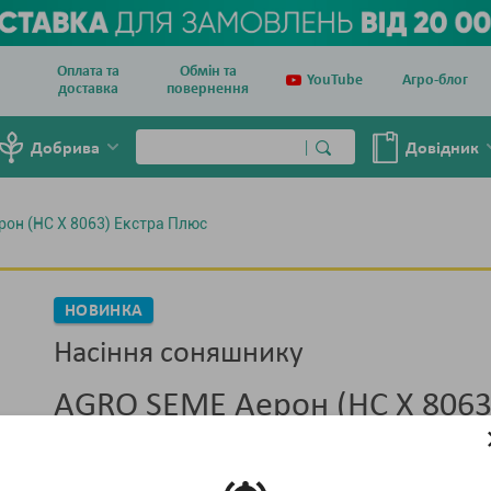
Оплата та
Обмін та
YouTube
Агро-блог
доставка
повернення
Добрива
Довiдник
рон (НС Х 8063) Екстра Плюс
НОВИНКА
Насіння соняшнику
AGRO SEME Aерон (НС Х 8063
Тара :
мішок 150 тис. насінин