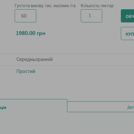
Густота висіву, тис. насінин /га
Кількість гектар
ОБ
1980.00
грн
КУП
Середньоранній
Простий
ція
Дет