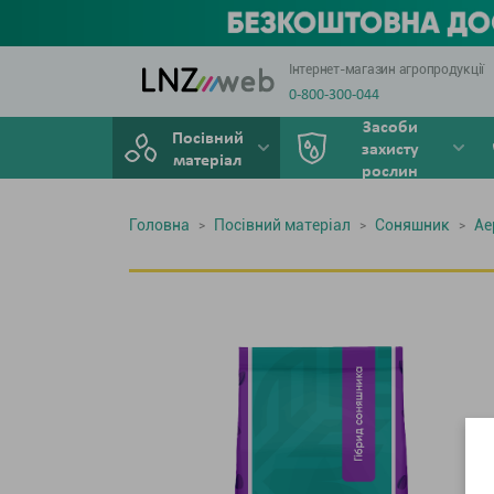
Інтернет-магазин агропродукції
0-800-300-044
Засоби
Посівний
захисту
матеріал
рослин
Головна
Посівний матеріал
Соняшник
Aе