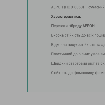
AЕРОН (НС Х 8063) – сучасний
Характеристики:
Переваги гібриду AE
РОН
:
Висока стійкість до всіх пошир
Відмінна посухостійкість та а
Пластичний до різних умов ви
Швидкий стартовий ріст та с
Стійкість до фомопсису, фомоз