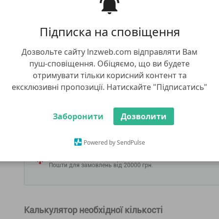
4 950.00 грн
Підписка на сповіщення
1 980.00
грн/га
Дозвольте сайту lnzweb.com відправляти Вам
пуш-сповіщення. Обіцяємо, що ви будете
отримувати тільки корисний контент та
ДО КОШИКУ
КУПИТИ В 1 КЛІК
КУ
ексклюзивні пропозиції. Натискайте "Підписатись"
ДОСТАВКА
Заборонити
Дозволити
Доставка у відділення Нової Пошти
Адресна доставка Новою Поштою
Самовивіз зі складів LNZ Group
Адреси складів
Powered by SendPulse
Безкоштовна доставка
у відділення Нової
Пошти для замовлень від 20000 грн.
Калькулятор необхідної кількості