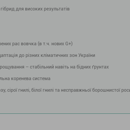
 гібрид для високих результатів
ених рас вовчка (в т.ч. нових G+)
даптація до різних кліматичних зон України
рощування – стабільний навіть на бідних ґрунтах
ильна коренева система
у, сірої гнилі, білої гнилі та несправжньої борошнистої рос