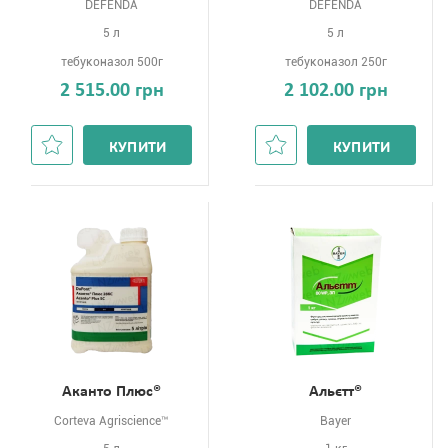
DEFENDA
DEFENDA
5 л
5 л
тебуконазол 500г
тебуконазол 250г
2 515.00 грн
2 102.00 грн
КУПИТИ
КУПИТИ
Аканто Плюс®
Альєтт®
Corteva Agriscience™
Bayer