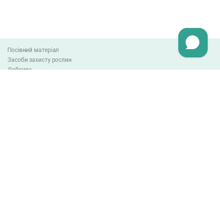
Посівний матеріал
Засоби захисту рослин
Добрива
Агро-блог
Оплата та доставка
Обмін та повернення товару
Угода користувача
Контакти
0-800-300-044
info@lnzweb.com
facebook.com/lnzweb
t.me/LNZ_web
youtube
Всі права захищені