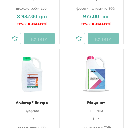
5 л
1 кг
пікоксістробін 200г
фосетил алюмінію 800г
8 982.00 грн
977.00 грн
Немає в наявності
Немає в наявності
КУПИТИ
КУПИТИ
Амістар® Екстра
Меценат
Syngenta
DEFENDA
5 л
10 л
ципроконазол 80г
пропіконазол 250г