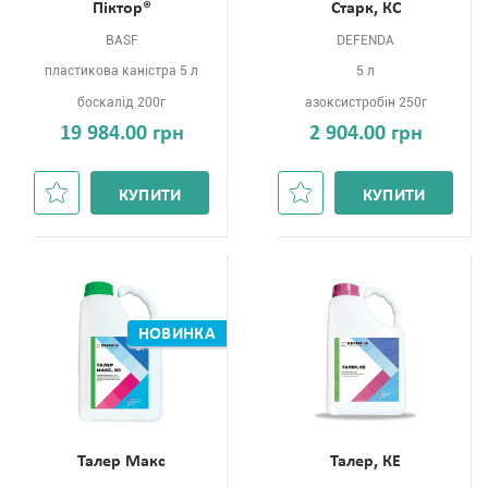
Піктор®
Старк, КС
BASF
DEFENDA
пластикова каністра 5 л
5 л
боскалід 200г
азоксистробін 250г
19 984.00 грн
2 904.00 грн
КУПИТИ
КУПИТИ
НОВИНКА
Талер Макс
Талер, КЕ