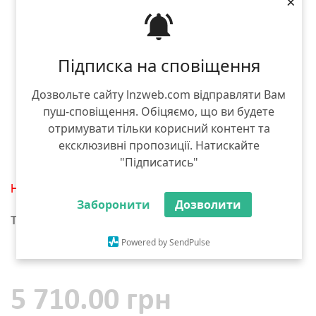
×
Підписка на сповіщення
Дозвольте сайту lnzweb.com відправляти Вам
пуш-сповіщення. Обіцяємо, що ви будете
отримувати тільки корисний контент та
ексклюзивні пропозиції. Натискайте
"Підписатись"
Немає в наявності
Заборонити
Дозволити
Тара :
10 л
Powered by SendPulse
5 л
5 710.00 грн