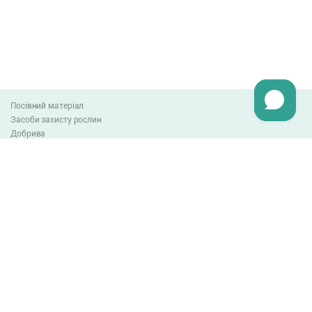
Посівний матеріал
Засоби захисту рослин
Добрива
Агро-блог
Оплата та доставка
Обмін та повернення товару
Угода користувача
Контакти
0-800-300-044
info@lnzweb.com
facebook.com/lnzweb
t.me/LNZ_web
youtube