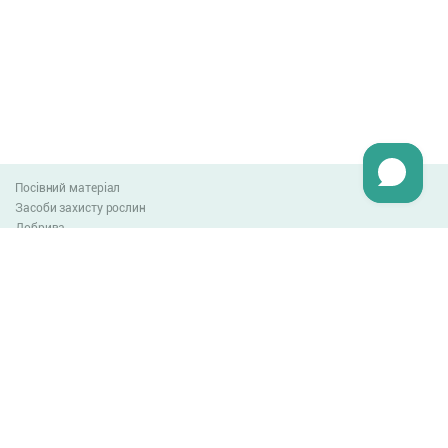
Посівний матеріал
Засоби захисту рослин
Добрива
Агро-блог
Оплата та доставка
Обмін та повернення товару
Угода користувача
Контакти
0-800-300-044
info@lnzweb.com
facebook.com/lnzweb
t.me/LNZ_web
youtube