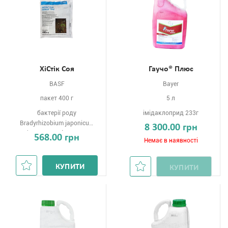
ХіСтік Соя
Гаучо® Плюс
BASF
Bayer
пакет 400 г
5 л
бактерії роду
імідаклоприд 233г
Bradyrhizobium japonicum
8 300.00 грн
(штам 532 C), титр не
568.00 грн
Немає в наявності
менше 2x10 живих КУО на 1
г препарату 0г
КУПИТИ
КУПИТИ